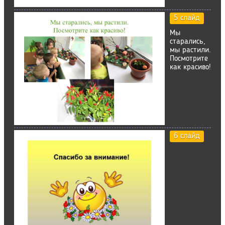
5 слайд
Мы
старались,
мы растили.
Посмотрите
как красиво!
6 слайд