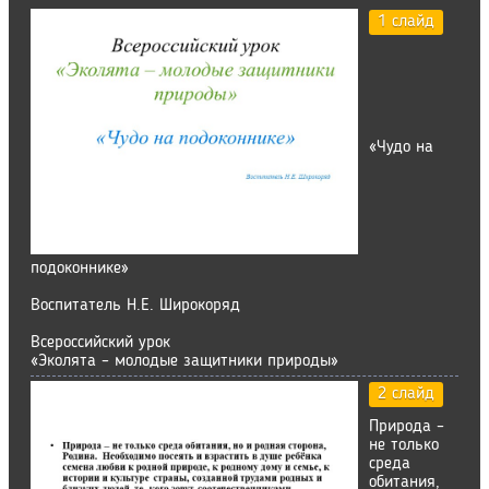
1 слайд
«Чудо на
подоконнике»
Воспитатель Н.Е. Широкоряд
Всероссийский урок
«Эколята – молодые защитники природы»
2 слайд
Природа –
не только
среда
обитания,