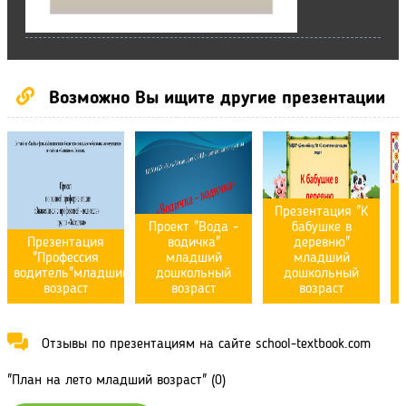
Возможно Вы ищите другие презентации
Презентация "К
Проект "Вода -
бабушке в
Презентация
водичка"
деревню"
"Профессия
младший
младший
водитель"младший
дошкольный
дошкольный
возраст
возраст
возраст
Отзывы по презентациям на сайте school-textbook.com
"План на лето младший возраст" (0)