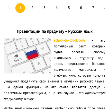
1
2
3
4
5
6
7
8
Презентации по предмету - Русский язык
school-textbook.com
– это
популярный сайт, который
будет полезен любому
школьнику и студенту, ведь
здесь представлено большое
количество материала и
учебных книг, которые помогут
учащимся подтянуть свои знания в изучении русского языка.
Ещё одной функцией нашего сайта является доступ к
различным презентациям, в нашем случае – это
презентация
по русскому языку
.
Чтобы найти нужный раздел, необходимо либо в поле слева