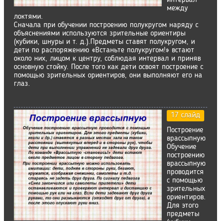
интервал
между
локтями.
Сначала при обучении построению полукругом наряду с
объяснениями используются зрительные ориентиры
(кубики, шнуры и т. д.).Предметы ставят полукругом, и
дети по распоряжению «Встаньте полукругом!» встают
около них, лицом к центру, соблюдая интервал и приняв
основную стойку. После того как дети освоят построение с
помощью зрительных ориентиров, они выполняют его на
глаз.
17 слайд
Построение
врассыпную
Обучение
построению
врассыпную
проводится
с помощью
зрительных
ориентиров.
Для этого
предметы