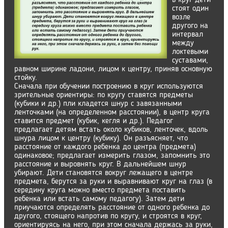
в круг дети
стоят один
возле
другого на
интервал
между
локтевыми
суставами,
равном ширине ладони, лицом к центру, приняв основную
стойку.
Сначала при обучении построению в круг используются
зрительные ориентиры: по кругу ставятся предметы
(кубики и др.) пли кладется шнур с завязанными
ленточками (на определенном расстоянии), в центр круга
ставится предмет (кубик, кегля и др.). Педагог
предлагает детям встать около кубиков, ленточек, вдоль
шнура лицом к центру (кубику). Он разъясняет, что
расстояние от каждого ребенка до центра (предмета)
одинаковое; предлагает измерить глазом, запомнить это
расстояние и выровнять круг. В дальнейшем шнур
убирают. Дети становятся вокруг лежащего в центре
предмета, берутся за руки и выравнивают круг на глаз (в
середину круга можно вместо предмета поставить
ребенка или встать самому педагогу). Затем дети
приучаются определять расстояние от одного ребенка до
другого, стоящего напротив по кругу, и строятся в круг,
ориентируясь на него, при этом сначала держась за руки,