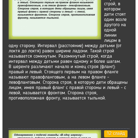
строй, в
котором
дети стоят
один возле
другого на
одной
линии
лицом в
одну сторону. Интервал (расстояние) между детьми (от
локтя до локтя) равен ширине ладони. Такой строй
называется сомкнутым. Разомкнутый строй, когда
интервал между детьми равен одному и более шагам.
В шеренге различают начало и конец строя (фланг):
правый и левый. Стоящего первым на правом фланге
называют правофланговым, а на левом фланге -
левофланговым. Сторона строя, в которую дети обращены
лицом, имея правый фланг с правой стороны и левый - с
левой, называется фронтом. Сторона строя,
противоположная фронту, называется тыльной.
12 слайд