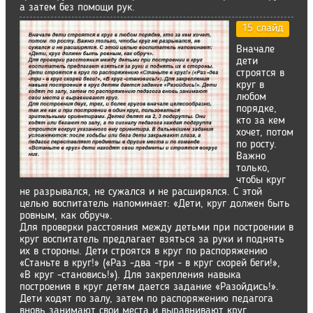
а затем без помощи рук.
15 слайд
Вначале
дети
строятся в
круг в
любом
порядке,
кто за кем
хочет, потом
по росту.
Важно
только,
чтобы круг
не разрывался, не сужался и не расширялся. С этой
целью воспитатель напоминает: «Дети, круг должен быть
ровным, как обруч».
Для проверки расстояния между детьми при построении в
круг воспитатель предлагает взяться за руки и поднять
их в стороны. Дети строятся в круг по распоряжению
«Станьте в круг!» («Раз -два -три - в круг скорей беги!»,
«В круг -становись!»). Для закрепления навыка
построения в круг детям дается задание «Разойдись!».
Дети ходят по залу, затем по распоряжению педагога
вновь занимают свои места и выравнивают круг.