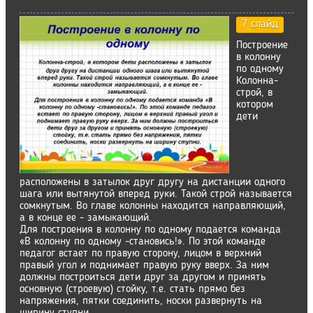
7 слайд
Построение
в колонну
по одному
Колонна-
строй, в
котором
дети
расположены в затылок друг другу на дистанции одного
шага или вытянутой вперед руки. Такой строй называется
сомкнутым. Во главе колонны находится направляющий,
а в конце ее - замыкающий.
Для построения в колонну по одному подается команда
«В колонну по одному -становись!». По этой команде
педагог встает по правую сторону, лицом в верхний
правый угол и поднимает правую руку вверх. За ним
должны построиться дети друг за другом и принять
основную (строевую) стойку, т.е. стать прямо без
напряжения, пятки соединить, носки развернуть на