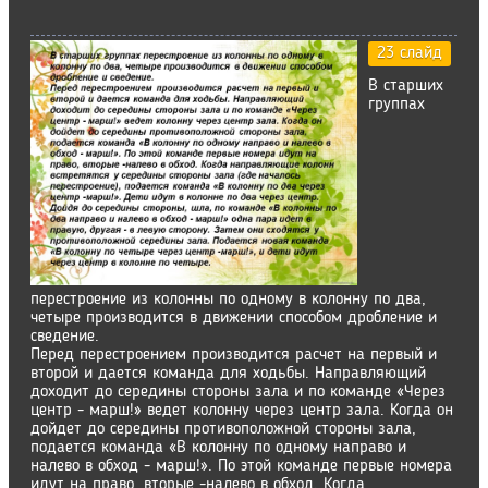
23 слайд
В старших
группах
перестроение из колонны по одному в колонну по два,
четыре производится в движении способом дробление и
сведение.
Перед перестроением производится расчет на первый и
второй и дается команда для ходьбы. Направляющий
доходит до середины стороны зала и по команде «Через
центр - марш!» ведет колонну через центр зала. Когда он
дойдет до середины противоположной стороны зала,
подается команда «В колонну по одному направо и
налево в обход - марш!». По этой команде первые номера
идут на право, вторые -налево в обход. Когда