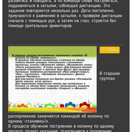
разойтись и походить, а по команде снова построиться,
подравняться в затылок, соблюдая дистанцию. Это
задание повторяется несколько раз. Дети постепенно
приучаются к равнению в затылок, к проверке дистанции
сначала с помощью рук, а затем на глаз, строятся без
помощи зрительных ориентиров.
9 слайд
В старших
группах
распоряжение заменяется командой «В колонну по
одному -становись!».
В процессе обучения построению в колонну по одному
педагог делает указания, относящиеся к положению