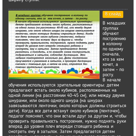
ширину ступни.
8 слайд
В младших
группах
обучают
построению
в колонну
по одному
сначала,
кто за кем
хочет, а
затем - по
росту.
В начале
обучения используются зрительные ориентиры: детям
предлагают встать около кубиков, расположенных на
одной линии (на расстоянии 40-45 см), или между двумя
шнурами, или около одного шнура (на шнурах
завязываются ленточки, около которых должны строиться
дети). Когда все дети встанут около кубиков (ленточек),
педагог поясняет, что они встали друг за другом и, чтобы
проверить правильность построения, нужно поднять руки
вперед до уровня плеч впереди стоящего ребенка и
смотреть ему в затылок. Затем предлагается детям