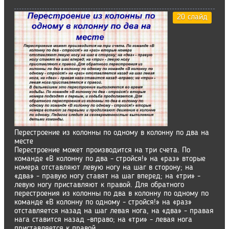
20 слайд
Перестроение из колонны по одному в колонну по два на
месте
Перестроение может производится на три счета. По
команде «В колонну по два - стройся!» на «раз» вторые
номера отставляют левую ногу на шаг в сторону; на
«два» - правую ногу ставят на шаг вперед; на «три» -
левую ногу приставляют к правой. Для обратного
перестроения из колонны по два в колонну по одному по
команде «В колонну по одному - стройся!» на «раз»
отставляется назад на шаг левая нога, на «два» - правая
нага ставится назад -вправо; на «три» - левая нога
приставляется к правой.