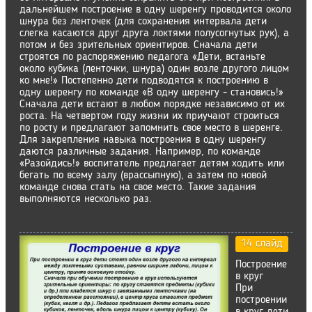
дальнейшем построение в одну шеренгу проводится около
шнура без ленточек (для сохранения интервала дети
слегка касаются друг друга локтями полусогнутых рук), а
потом и без зрительных ориентиров. Сначала дети
строятся по распоряжению педагога «Дети, встаньте
около кубика (ленточки, шнура) один возле другого лицом
ко мне!» Постепенно дети подводятся к построению в
одну шеренгу по команде «В одну шеренгу - становись!»
Сначала дети встают в любом порядке независимо от их
роста. На четвертом году жизни их приучают строиться
по росту и предлагают запомнить свое место в шеренге.
Для закрепления навыка построения в одну шеренгу
даются различные задания. Например, по команде
«Разойдись!» воспитатель предлагает детям ходить или
бегать по всему залу (врассыпную), а затем по новой
команде снова стать на свое место. Такие задания
выполняются несколько раз.
14 слайд
Построение
в круг
При
построении