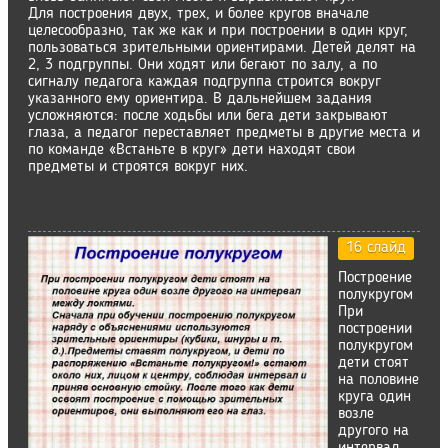
Для построения двух, трех, и более кругов вначале
целесообразно, так же как и при построении в один круг,
пользоваться зрительными ориентирами. Детей делят на
2, 3 подгруппы. Они ходят или бегают по залу, а по
сигналу педагога каждая подгруппа строится вокруг
указанного ему ориентира. В дальнейшем задания
усложняются: после ходьбы или бега дети закрывают
глаза, а педагог переставляет предметы в другие места и
по команде «Встаньте в круг» дети находят свои
предметы и строятся вокруг них.
16 слайд
Построение
полукругом
При
построении
полукругом
дети стоят
на половине
круга один
возле
другого на