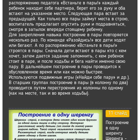
распоряжению педагога «Встаньте в пары!» каждый
ребенок находит себе партнера, берет его за руку и оба
встают на указанное место. Следующая пара встает за
предыдущей. Как только все пары займут места в строю,
воспитатель предлагает опустить руки и подравняться,
смотря в затылок впереди стоящему ребенку.
Для закрепления навыка построение в пары повторяется
несколько раз. По команде «Разойдись!» все дети ходят
или бегают. А по распоряжению «Встаньте в пары!»
строятся в пары. Сначала дети встают в пары кто с кем
хочет, затем дается задание запомнить, с кем ребенок
стоит в паре, и после ходьбы и бега найти именно свою
пару. В дальнейшем построение в пары проводится к
обусловленное время или как можно быстрее.
Используются подвижные игры («Найди себе пару» и др.).
В старших группах построение в пары (в колонну по два)
проводится путем перестроения из колонны по одному
(как на месте, так и во время ходьбы).
11 слайд
Построение
в одну
шеренгу
Шеренга -