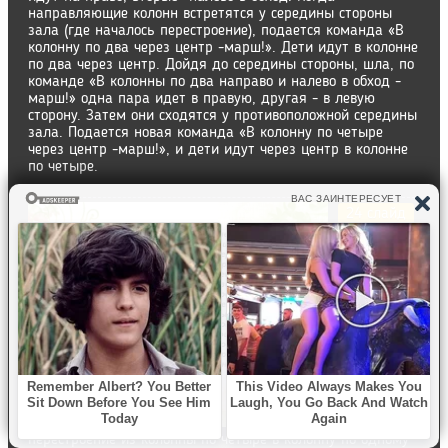
направляющие колонн встретятся у середины стороны
зала (где началось перестроение), подается команда «В
колонну по два через центр -марш!». Дети идут в колонне
по два через центр. Дойдя до середины стороны, шла, по
команде «В колонны по два направо и налево в обход -
марш!» одна пара идет в правую, другая - в левую
сторону. Затем они сходятся у противоположной середины
зала. Подается новая команда «В колонну по четыре
через центр -марш!», и дети идут через центр в колонне
по четыре.
24 слайд
Обратное
перестроение из колонны по четыре в колонну по одному