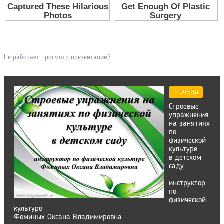
Не работает просмотр презентации?
1 слайд
Строевые
упражнения
на занятиях
по
физической
культуре
в детском
саду
инструктор
по
физической
культуре
Фоминых Оксана Владимировна