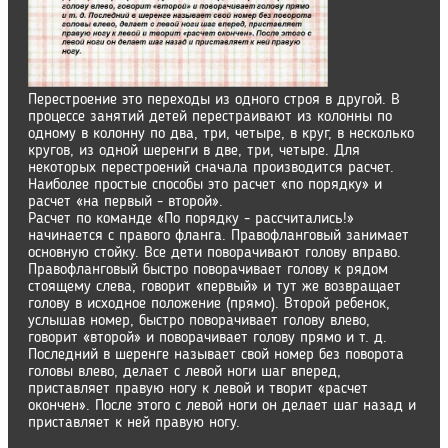
Перестроение это переходы из одного строя в другой. В
процессе занятий детей перестраивают из колонны по
одному в колонну по два, три, четыре, в круг, в несколько
кругов, из одной шеренги в две, три, четыре. Для
некоторых перестроений сначала производится расчет.
Наиболее простые способы это расчет «по порядку» и
расчет «на первый - второй».
Расчет по команде «По порядку - рассчитались!»
начинается с правого фланга. Правофланговый занимает
основную стойку. Все дети поворачивают голову вправо.
Правофланговый быстро поворачивает голову к рядом
стоящему слева, говорит «первый» и тут же возвращает
голову в исходное положение (прямо). Второй ребенок,
услышав номер, быстро поворачивает голову влево,
говорит «второй» и поворачивает голову прямо и т. д.
Последний в шеренге называет свой номер без поворота
головы влево, делает с левой ноги шаг вперед,
приставляет правую ногу к левой и творит «расчет
окончен». После этого с левой ноги он делает шаг назад и
приставляет к ней правую ногу.