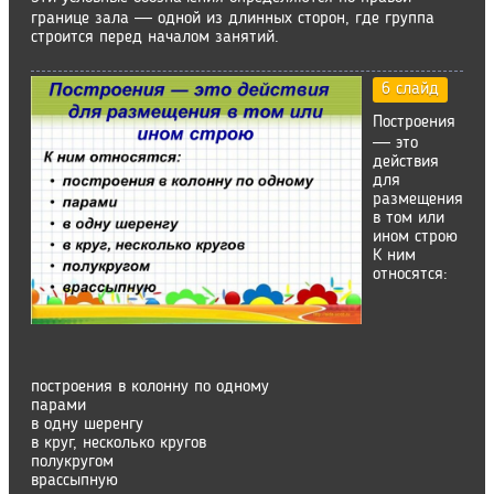
границе зала ― одной из длинных сторон, где группа
строится перед началом занятий.
6 слайд
Построения
― это
действия
для
размещения
в том или
ином строю
К ним
относятся:
построения в колонну по одному
парами
в одну шеренгу
в круг, несколько кругов
полукругом
врассыпную