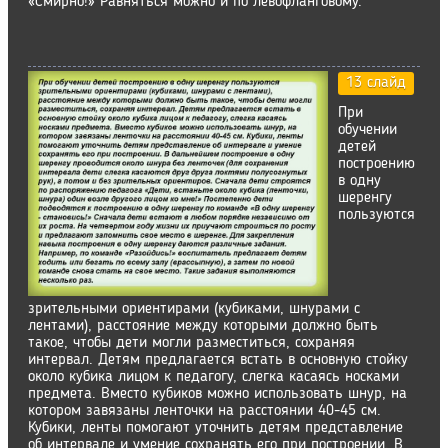
«Смирно!» Равняться можно и по левофланговому.
13 слайд
При
обучении
детей
построению
в одну
шеренгу
пользуются
зрительными ориентирами (кубиками, шнурами с
лентами), расстояние между которыми должно быть
такое, чтобы дети могли разместиться, сохраняя
интервал. Детям предлагается встать в основную стойку
около кубика лицом к педагогу, слегка касаясь носками
предмета. Вместо кубиков можно использовать шнур, на
котором завязаны ленточки на расстоянии 40-45 см.
Кубики, ленты помогают уточнить детям представление
об интервале и умение сохранять его при построении. В