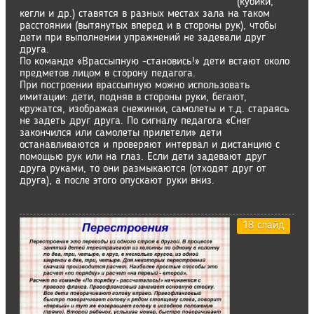
(кубики,
кегли и др.) ставятся в разных местах зала на таком
расстоянии (вытянутых вперед и в стороны рук), чтобы
дети при выполнении упражнений не задевали друг
друга.
По команде «Врассыпную -становись!» дети встают около
предметов лицом в сторону педагога.
При построении врассыпную можно использовать
имитации: дети, подняв в стороны руки, бегают,
кружатся, изображая снежинки, самолеты и т.д. стараясь
не задеть друг друга. По сигналу педагога «Снег
закончился или самолеты прилетели» дети
останавливаются и проверяют интервал и дистанцию с
помощью рук или на глаз. Если дети задевают друг
друга руками, то они размыкаются (отходят друг от
друга), а после этого опускают руки вниз.
18 слайд