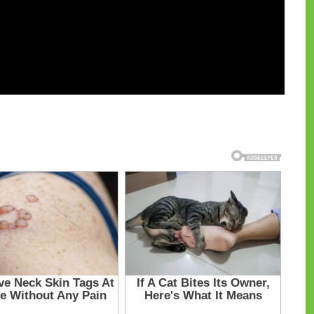
и на CdnPdf