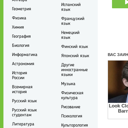
Испанский
Геометрия
язык
Физика
Французкий
язык
Химия
Немецкий
География
язык
Биология
Финский язык
Информатика
Японский язык
Астрономия
Другие
инностранные
История
языки
России
Музыка
Всемирная
история
Физическая
культура
Русский язык
Рисование
Русский язык
студентам
Психология
Литература
Культорология