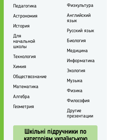
Физкультура
Педагогика
Английский
Астрономия
язык
История
Русский язык
Для
Биология
начальной
школы
Медицина
Технология
Информатика
Химия
Экология
Обществознание
Музыка
Математика
Физика
Алгебра
Философия
Геометрия
Другие
презентации
Шкільні підручники по
категоріям українською