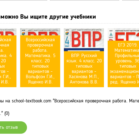
можно Вы ищите другие учебники
йская
Всероссийская
чная
проверочная
ЕГЭ 2019.
а.
работа.
Математика
ка. 4
Математика. 5
ВПР. Русский
Профильны
 20
класс. 20
язык. 4 класс. 20
уровень. 3
вых
типовых
типовых
типовых
ов -
вариантов -
вариантов -
экзаменацион
 Г.И.,
Вольфсон Г.И.,
Хасянова М.П.,
вариантов - П
И.В.
Ященко И.В.
Антонова В.В.
ред. Ященко И
 на school-textbook.com "Всероссийская проверочная работа. Матем
" (0)
ть отзыв