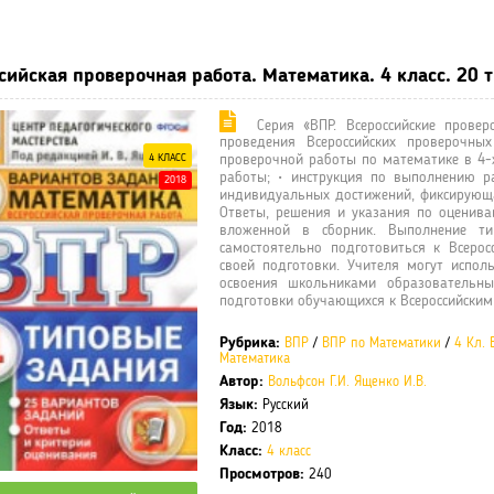
ные учебники / Презентации по предметам
»
ВПР
» Всероссийская п
сийская проверочная работа. Математика. 4 класс. 20 т
Серия «ВПР. Всероссийские прове
проведения Всероссийских проверочны
4 КЛАСС
проверочной работы по математике в 4-х
работы; • инструкция по выполнению р
2018
индивидуальных достижений, фиксирующа
Ответы, решения и указания по оценив
вложенной в сборник. Выполнение ти
самостоятельно подготовиться к Всеро
своей подготовки. Учителя могут испол
освоения школьниками образовательн
подготовки обучающихся к Всероссийски
Рубрика:
ВПР
/
ВПР по Математики
/
4 Кл. 
Математика
Автор:
Вольфсон Г.И.
Ященко И.В.
Язык:
Русский
Год:
2018
Класс:
4 класс
Просмотров:
240