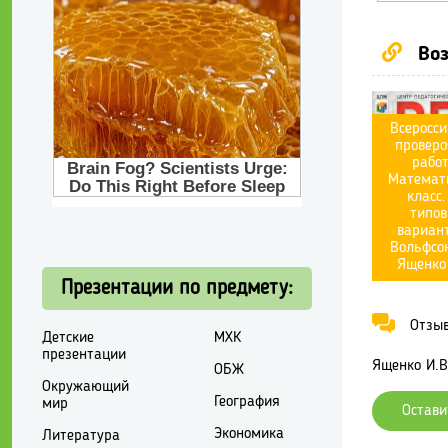
Воз
Всеросси
проверо
работ
Математи
класс.
типо
вариант
Вольфсон
Ященко 
Презентации по предмету:
Отзывы
Детские
МХК
презентации
Ященко И.В.
ОБЖ
Окружающий
География
мир
Остави
Экономика
Литература