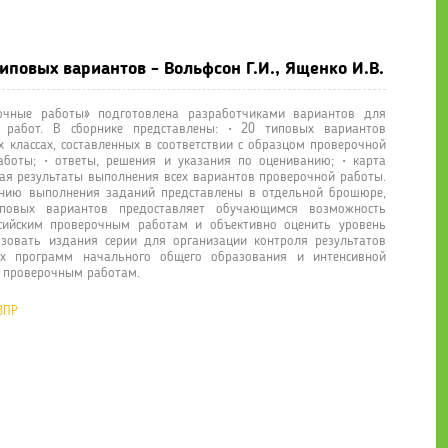
роверочная работа. Математика. 4 класс. 20 типовых вариантов - 
иповых вариантов - Вольфсон Г.И., Ященко И.В.
рочные работы» подготовлена разработчиками вариантов для
х работ. В сборнике представлены: • 20 типовых вариантов
 классах, составленных в соответствии с образцом проверочной
аботы; • ответы, решения и указания по оцениванию; • карта
я результаты выполнения всех вариантов проверочной работы.
анию выполнения заданий представлены в отдельной брошюре,
повых вариантов предоставляет обучающимся возможность
ссийским проверочным работам и объективно оценить уровень
ьзовать издания серии для организации контроля результатов
ых программ начального общего образования и интенсивной
м проверочным работам.
ВПР