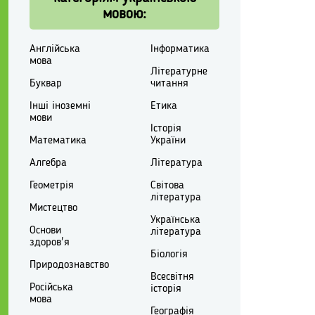
мовою:
Англійська
Інформатика
мова
Літературне
Буквар
читання
Інші іноземні
Етика
мови
Історія
Математика
України
Алгебра
Література
Геометрія
Світова
література
Мистецтво
Українська
Основи
література
здоров'я
Біологія
Природознавство
Всесвітня
Російська
історія
мова
Географія