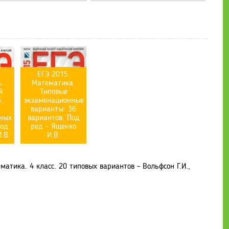
ЕГЭ 2015.
.
Математика.
й
Типовые
6
экзаменационные
варианты: 36
ных
вариантов. Под
од.
ред - Ященко
.В.
И.В.
атика. 4 класс. 20 типовых вариантов - Вольфсон Г.И.,