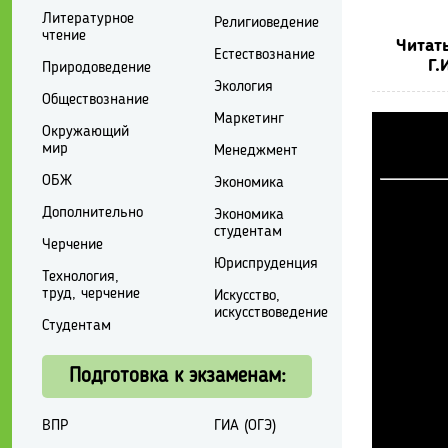
Литературное
Религиоведение
чтение
Читать
Естествознание
Г.
Природоведение
Экология
Обществознание
Маркетинг
Окружающий
мир
Менеджмент
ОБЖ
Экономика
Дополнительно
Экономика
студентам
Черчение
Юриспруденция
Технология,
труд, черчение
Искусство,
искусствоведение
Студентам
Подготовка к экзаменам:
ВПР
ГИА (ОГЭ)