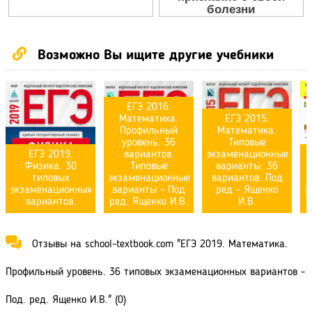
Возможно Вы ищите другие учебники
ЕГЭ 2016.
Математика.
ЕГЭ 2015.
Профильный
Математика.
уровень. 36
Типовые
ЕГЭ 2019.
вариантов.
экзаменационные
Физика. 30
Типовые
варианты: 36
типовых
экзаменационные
вариантов. Под
экзаменационных
варианты - Под
ред - Ященко
э
вариантов.
ред. Ященко И.В.
И.В.
Отзывы на school-textbook.com "ЕГЭ 2019. Математика.
Профильный уровень. 36 типовых экзаменационных вариантов -
Под. ред. Ященко И.В." (0)