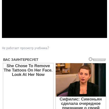
Прочитать другие публикации на CdnPdf
Не работает просмотр учебника?