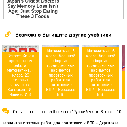
Возможно Вы ищите другие учебники
Математика. 5
Математика. 6
Всероссийская
класс. Большой
класс. Большой
проверочная
сборник
сборник
работа.
тренировочных
тренировочных
Математика. 4
вариантов
вариантов
класс. 20
проверочных
проверочных
типовых
работ для
работ для
6
вариантов -
подготовки к
подготовки к
Вольфсон Г.И.,
ВПР - Воробьев
ВПР - Воробьев
Ященко И.В.
В.В.
В.В.
Отзывы на school-textbook.com "Русский язык. 8 класс. 10
вариантов итоговых работ для подготовки к ВПР - Дергилева