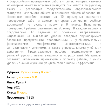
к Всероссийским проверочным работам, целью которых является
мониторинг качества обучения учащихся 8-х классов по русскому
языку и реализация государственного образовательного
стандарта начального общего и основного общего образования.
Настоящее пособие состоит из 10 примерных вариантов
проверочных работ и единых критериев оценивания учебных
достижений по русскому языку в 8 классе. Выполнение
проверочной работы рассчитано на 90 минут. В каждом варианте
представлено 17 заданий по основным направлениям,
нацеленным на выявление уровня владения обучающимися
базовыми предметными правописными и учебноязыковыми
фонетическими, морфемными, морфологическими и
синтаксическими умениями, а также универсальными учебными
действиями. Представленное пособие предназначено для
учителей русского языка, учащихся и их родителей. Материалы
позволят школьникам привыкнуть к формату работы, оценить
уровень знаний и умений, увидеть свои ошибки и эффективно
Рубрика:
Русский язык
/
8 класс
Автор:
Дергилева Ж.И.
Язык:
Русский
Год:
2020
Класс:
8 класс
Просмотров:
1 965
Поделиться с друзьями учебником: