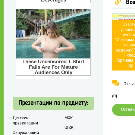
Воз
Ответ
решени
учебн
"Информат
играх
задачах)"
1 клас
Горячева 
др.
Отзывы
(0)
Презентации по предмету:
Остави
Детские
МХК
презентации
ОБЖ
Окружающий