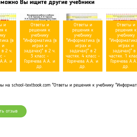
можно Вы ищите другие учебники
ы и
Ответы и
Ответы и
Ответы и
я к
решения к
решения к
решения к
ику
учебнику
учебнику
учебнику
ика (в
"Информатика (в
"Информатика (в
"Информатика
 и
играх и
играх и
играх и
 в 2 ч.
задачах)" в 2 ч.
задачах)" в 2
задачах)" в
с -
3 класс -
частях. 4 класс -
частях. 1 клас
А.А. и
Горячева А.А. и
Горячева А.А. и
Горячева А.А
др.
др.
др.
 на school-textbook.com "Ответы и решения к учебнику "Информатика
ть отзыв