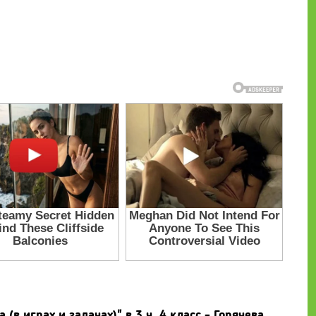
в играх и задачах)" в 3 ч. 4 класс - Горячева