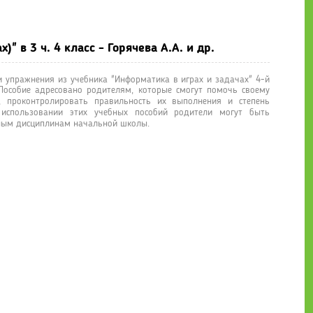
ты и решения к учебнику "Информатика (в играх и задачах)" в 3 ч. 
" в 3 ч. 4 класс - Горячева А.А. и др.
 упражнения из учебника "Информатика в играх и задачах" 4-й
. Пособие адресовано родителям, которые смогут помочь своему
 проконтролировать правильность их выполнения и степень
 использовании этих учебных пособий родители могут быть
ным дисциплинам начальной школы.