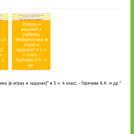
Ответы и
решения к
учебнику
 (в
"Информатика (в
играх и
 2
задачах)" в 2 ч.
с -
2 класс -
. и
Горячева А.А. и
др.
 (в играх и задачах)" в 3 ч. 4 класс - Горячева А.А. и др."