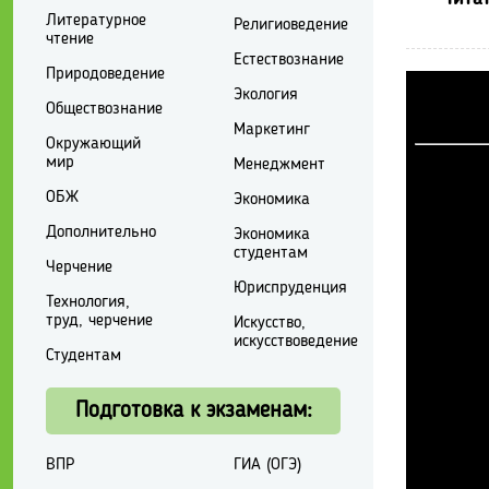
Литературное
Религиоведение
чтение
Естествознание
Природоведение
Экология
Обществознание
Маркетинг
Окружающий
мир
Менеджмент
ОБЖ
Экономика
Дополнительно
Экономика
студентам
Черчение
Юриспруденция
Технология,
труд, черчение
Искусство,
искусствоведение
Студентам
Подготовка к экзаменам:
ВПР
ГИА (ОГЭ)