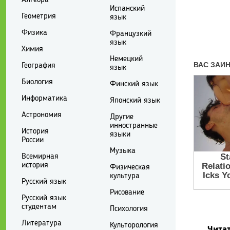
Испанский
Геометрия
язык
Физика
Французкий
язык
Химия
Немецкий
География
язык
Биология
Финский язык
Информатика
Японский язык
Астрономия
Другие
инностранные
История
языки
России
Музыка
Всемирная
история
Физическая
культура
Русский язык
Рисование
Русский язык
студентам
Психология
Литература
Культорология
Читат