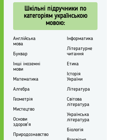
Шкільні підручники по
категоріям українською
мовою:
Англійська
Інформатика
мова
Літературне
Буквар
читання
Інші іноземні
Етика
мови
Історія
Математика
України
Алгебра
Література
Геометрія
Світова
література
Мистецтво
Українська
Основи
література
здоров'я
Біологія
Природознавство