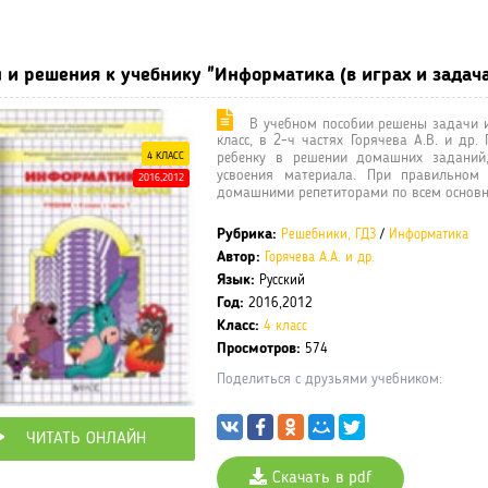
ные учебники / Презентации по предметам
»
Решебники, ГДЗ
» Отве
 и решения к учебнику "Информатика (в играх и задачах)
В учебном пособии решены задачи и
класс, в 2-ч частях Горячева А.В. и др
4 КЛАСС
ребенку в решении домашних заданий,
усвоения материала. При правильном
2016,2012
домашними репетиторами по всем основ
Рубрика:
Решебники, ГДЗ
/
Информатика
Автор:
Горячева А.А. и др.
Язык:
Русский
Год:
2016,2012
Класс:
4 класс
Просмотров:
574
Поделиться с друзьями учебником:
ЧИТАТЬ ОНЛАЙН
Скачать в pdf