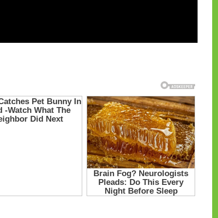
и на CdnPdf