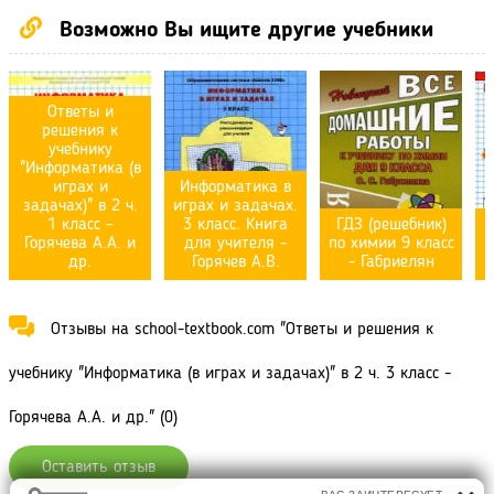
Возможно Вы ищите другие учебники
Ответы и
решения к
учебнику
"Информатика (в
играх и
Информатика в
задачах)" в 2 ч.
играх и задачах.
1 класс -
3 класс. Книга
ГДЗ (решебник)
Горячева А.А. и
для учителя -
по химии 9 класс
др.
Горячев А.В.
- Габриелян
Отзывы на school-textbook.com "Ответы и решения к
учебнику "Информатика (в играх и задачах)" в 2 ч. 3 класс -
Горячева А.А. и др." (0)
Оставить отзыв