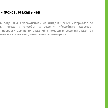
 - Жохов, Макарычев
ем заданиям и упражнениям из «Дидактических материалов по
аны методы и способы их решения. «Решебник» адресован
я проверки домашних заданий и помощи в решении задач. За
вполне эффективными домашними репетиторами.