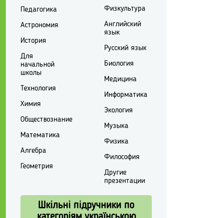
Физкультура
Педагогика
Английский
Астрономия
язык
История
Русский язык
Для
Биология
начальной
школы
Медицина
Технология
Информатика
Химия
Экология
Обществознание
Музыка
Математика
Физика
Алгебра
Философия
Геометрия
Другие
презентации
Шкільні підручники по
категоріям українською