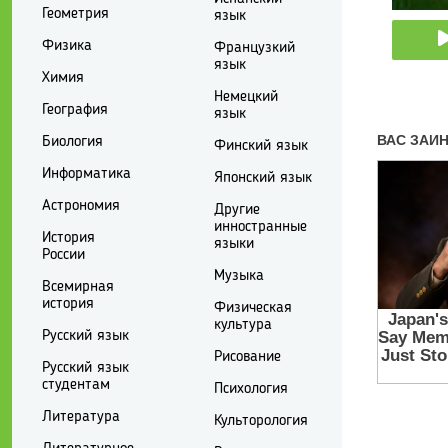
Геометрия
язык
Физика
Французкий
язык
Химия
Немецкий
География
язык
Биология
Финский язык
Информатика
Японский язык
Астрономия
Другие
инностранные
История
языки
России
Музыка
Всемирная
история
Физическая
культура
Русский язык
Рисование
Русский язык
студентам
Психология
Литература
Культорология