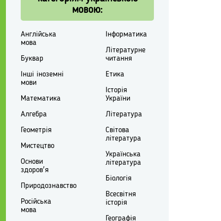
мовою:
Англійська
Інформатика
мова
Літературне
Буквар
читання
Інші іноземні
Етика
мови
Історія
Математика
України
Алгебра
Література
Геометрія
Світова
література
Мистецтво
Українська
Основи
література
здоров'я
Біологія
Природознавство
Всесвітня
Російська
історія
мова
Географія