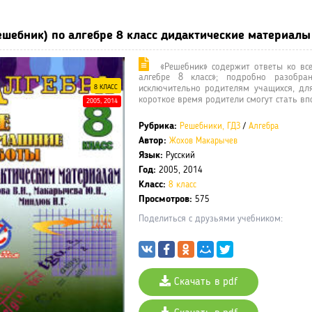
ешебник) по алгебре 8 класс дидактические материалы
«Решебник» содержит ответы ко вс
алгебре 8 класс»; подробно разобр
8 КЛАСС
исключительно родителям учащихся, дл
короткое время родители смогут стать 
2005, 2014
Рубрика:
Решебники, ГДЗ
/
Алгебра
Автор:
Жохов
Макарычев
Язык:
Русский
Год:
2005, 2014
Класс:
8 класс
Просмотров:
575
Поделиться с друзьями учебником:
Скачать в pdf