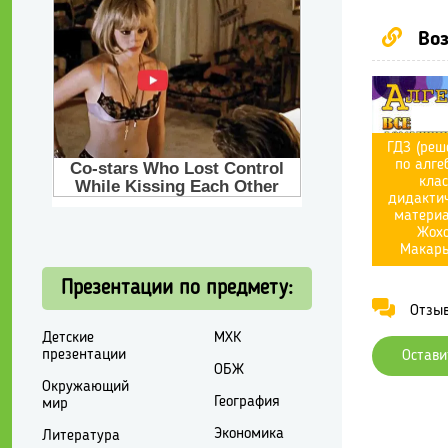
Воз
ГДЗ (реш
по алге
клас
дидактич
матери
Жох
Макар
Презентации по предмету:
Отзывы
Детские
МХК
презентации
Остави
ОБЖ
Окружающий
География
мир
Экономика
Литература