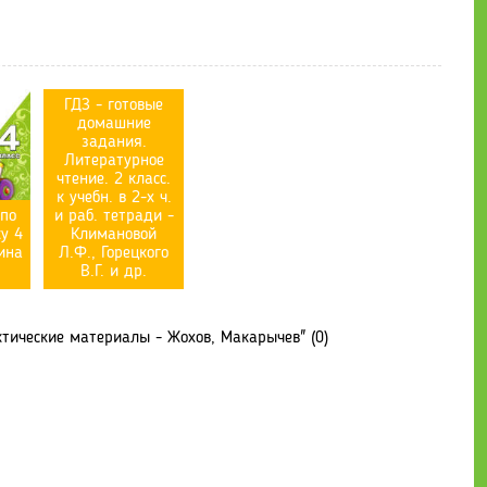
ГДЗ - готовые
домашние
задания.
Литературное
чтение. 2 класс.
к учебн. в 2-х ч.
 по
и раб. тетради -
у 4
Климановой
ина
Л.Ф., Горецкого
В.Г. и др.
ктические материалы - Жохов, Макарычев" (0)