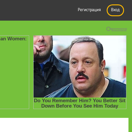
Регистрация
Вход
 (решебник) по алгебре 8 класс дидактические материалы - Жохов