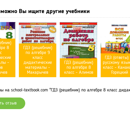
можно Вы ищите другие учебники
ебник)
бре 8
ГДЗ (решебник)
с
по алгебре 9
еские
класс
ГДЗ (ответы)
алы -
дидактические
ГДЗ (решебник)
русскому язык
ов
материалы -
по алгебре 8
класс - Канак
ычев
Макарычев
класс - Алимов
Горецкий
 на school-textbook.com "ГДЗ (решебник) по алгебре 8 класс дида
ть отзыв