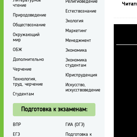
Литературное
Религиоведение
Читат
чтение
Естествознание
Природоведение
Экология
Обществознание
Маркетинг
Окружающий
мир
Менеджмент
ОБЖ
Экономика
Дополнительно
Экономика
студентам
Черчение
Юриспруденция
Технология,
труд, черчение
Искусство,
искусствоведение
Студентам
Подготовка к экзаменам:
ВПР
ГИА (ОГЭ)
ЕГЭ
Подготовка к