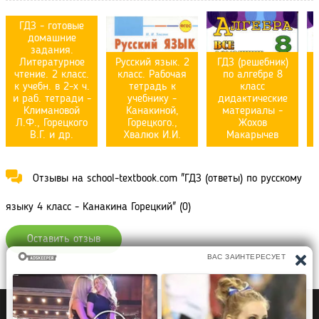
ГДЗ - готовые
домашние
задания.
Литературное
Русский язык. 2
ГДЗ (решебник)
чтение. 2 класс.
класс. Рабочая
по алгебре 8
к учебн. в 2-х ч.
тетрадь к
класс
и раб. тетради -
учебнику -
дидактические
Климановой
Канакиной,
материалы -
Л.Ф., Горецкого
Горецкого.,
Жохов
В.Г. и др.
Хвалюк И.И.
Макарычев
Отзывы на school-textbook.com "ГДЗ (ответы) по русскому
языку 4 класс - Канакина Горецкий" (0)
Оставить отзыв