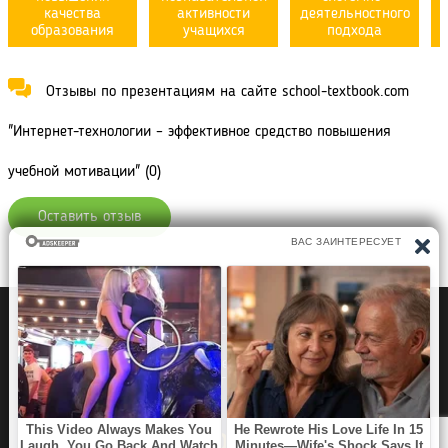
качества
активности
деятельностного
образования
учащихся
подхода
Отзывы по презентациям на сайте school-textbook.com
"Интернет-технологии – эффективное средство повышения
учебной мотивации" (0)
Оставить отзыв
Политика конфиденциальности
Правообладателям
Рефераты Дипломы Курсовые работы
Читать книги
Аудиокниги
Раскраски для детей
Загадки, Игры Головоломки
SCHOOL TEXTBOOK