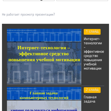
Не работает просмотр презентации?
1 слайд
Интернет-
технологии
–
эффективное
средство
повышения
учебной
мотивации
2 слайд
Главная
задача