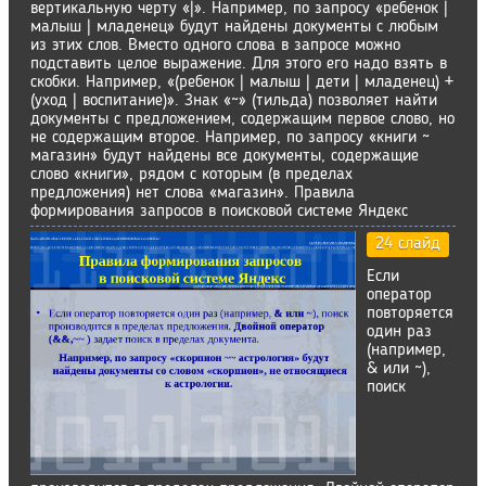
вертикальную черту «|». Например, по запросу «ребенок |
малыш | младенец» будут найдены документы с любым
из этих слов. Вместо одного слова в запросе можно
подставить целое выражение. Для этого его надо взять в
скобки. Например, «(ребенок | малыш | дети | младенец) +
(уход | воспитание)». Знак «~» (тильда) позволяет найти
документы с предложением, содержащим первое слово, но
не содержащим второе. Например, по запросу «книги ~
магазин» будут найдены все документы, содержащие
слово «книги», рядом с которым (в пределах
предложения) нет слова «магазин». Правила
формирования запросов в поисковой системе Яндекс
24 слайд
Если
оператор
повторяется
один раз
(например,
& или ~),
поиск