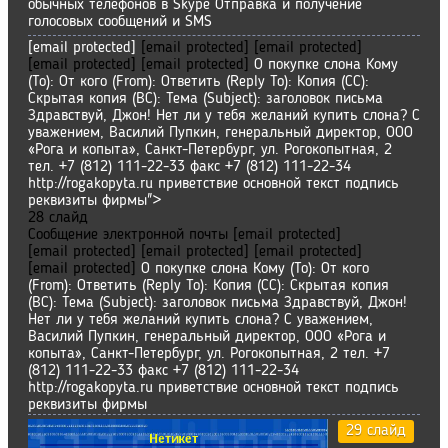
обычных телефонов в Skype Отправка и получение
голосовых сообщений и SMS
[email protected]
[email protected]
[email protected]
[email protected]
[email protected]
О покупке слона Кому
(To): От кого (From): Ответить (Reply To): Копия (CC):
Скрытая копия (BC): Тема (Subject): заголовок письма
Здравствуй, Джон! Нет ли у тебя желаний купить слона? С
уважением, Василий Пупкин, генеральный директор, ООО
«Рога и копыта», Санкт-Петербург, ул. Рогокопытная, 2
тел. +7 (812) 111-22-33 факс +7 (812) 111-22-34
http://rogakopyta.ru приветствие основной текст подпись
реквизиты фирмы">
28 слайд
Сообщение электронной почты
[email protected]
[email protected]
[email protected]
[email protected]
[email protected]
О покупке слона Кому (To): От кого
(From): Ответить (Reply To): Копия (CC): Скрытая копия
(BC): Тема (Subject): заголовок письма Здравствуй, Джон!
Нет ли у тебя желаний купить слона? С уважением,
Василий Пупкин, генеральный директор, ООО «Рога и
копыта», Санкт-Петербург, ул. Рогокопытная, 2 тел. +7
(812) 111-22-33 факс +7 (812) 111-22-34
http://rogakopyta.ru приветствие основной текст подпись
реквизиты фирмы
29 слайд