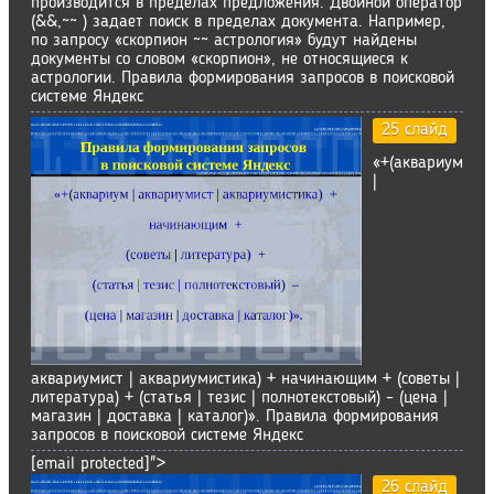
производится в пределах предложения. Двойной оператор
(&&,~~ ) задает поиск в пределах документа. Например,
по запросу «скорпион ~~ астрология» будут найдены
документы со словом «скорпион», не относящиеся к
астрологии. Правила формирования запросов в поисковой
системе Яндекс
25 слайд
«+(аквариум
|
аквариумист | аквариумистика) + начинающим + (советы |
литература) + (статья | тезис | полнотекстовый) – (цена |
магазин | доставка | каталог)». Правила формирования
запросов в поисковой системе Яндекс
[email protected]">
26 слайд