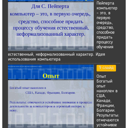
Пейперта
компьютер
– это, в
первую
очередь,
средство,
способное
придать
процессу
обучения
естественный, неформализованный характер. Идея
использования компьютера
9 слайд
Опыт
Богатый
опыт
накоплен в
США,
Канаде,
Франции,
Болгарии.
Результаты:
отмечаются
устойчивое