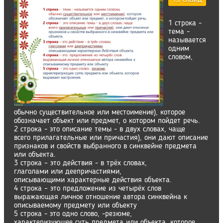
13 слайд
1 строка -
тема -
называется
одним
словом,
обычно существительное или местоимение), которое
обозначает объект или предмет, о котором пойдет речь.
2 строка - это описание темы - в двух словах, чаще
всего прилагательные или причастия), они дают описание
признаков и свойств выбранного в синквейне предмета
или объекта.
3 строка – это действия - в трёх словах,
глаголами или деепричастиями,
описывающими характерные действия объекта.
4 строка – это предложение из четырёх слов
выражающая личное отношение автора синквейна к
описываемому предмету или объекту
5 строка - это одно слово, -резюме,
характеризующее суть предмета или объекта. которое