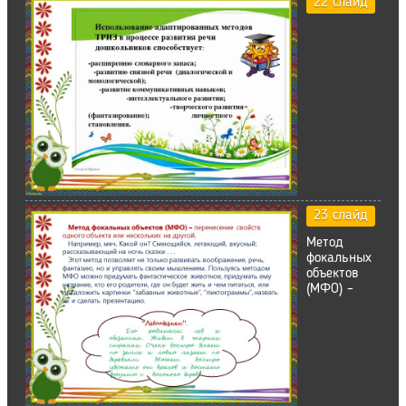
22 слайд
23 слайд
Метод
фокальных
объектов
(МФО) –