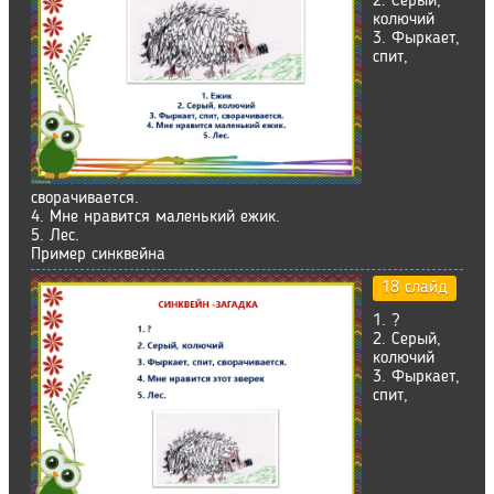
2. Серый,
колючий
3. Фыркает,
спит,
сворачивается.
4. Мне нравится маленький ежик.
5. Лес.
Пример синквейна
18 слайд
1. ?
2. Cерый,
колючий
3. Фыркает,
спит,