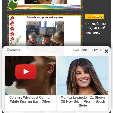
30 слайд
Синквейн по
предметной
картинке
31 слайд