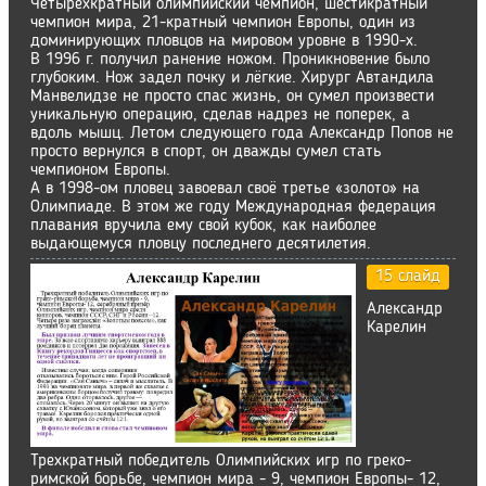
Четырёхкратный олимпийский чемпион, шестикратный
чемпион мира, 21-кратный чемпион Европы, один из
доминирующих пловцов на мировом уровне в 1990-х.
В 1996 г. получил ранение ножом. Проникновение было
глубоким. Нож задел почку и лёгкие. Хирург Автандила
Манвелидзе не просто спас жизнь, он сумел произвести
уникальную операцию, сделав надрез не поперек, а
вдоль мышц. Летом следующего года Александр Попов не
просто вернулся в спорт, он дважды сумел стать
чемпионом Европы.
А в 1998-ом пловец завоевал своё третье «золото» на
Олимпиаде. В этом же году Международная федерация
плавания вручила ему свой кубок, как наиболее
выдающемуся пловцу последнего десятилетия.
15 слайд
Александр
Карелин
Трехкратный победитель Олимпийских игр по греко-
римской борьбе, чемпион мира - 9, чемпион Европы- 12,