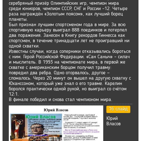
серебряный призёр Олимпийских игр, чемпион мира
среди юниоров, чемпион СССР, СНГ и России –12. Четыре
раза награждён «Золотым поясом», как лучший борец
планеты.
Был признан лучшим спортсменом года в мире. За всю
спортивную карьеру выиграл 888 поединков и потерпел
два поражения. Занесен в Книгу рекордов Гиннесса как
спортсмен, в течение тринадцати лет не проигравший ни
одной схватки.
Известны случаи, когда соперники отказывались бороться
с ним. Герой Российской Федерации. «Сан Саныч» – силач
и мыслитель. В 1993 на чемпионате мира, в первой же
схватке с американским борцом получил травму:
повредил два ребра. Одно оторвалось, другое —
сломалось. Через 20 минут он вышел на другую схватку с
Юханссоном, который уже знал о его травме. Карелин
боролся практически одной рукой, но выиграл со счётом
12:1.
В финале победил и снова стал чемпионом мира.
16 слайд
Юрий
Власов