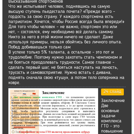
Высказывания спортсменов
Что же испытывает человек, поднявшись на самую
высшую ступень пьедестала почета? «Прежде всего –
гордость за свою страну. У каждого спортсмена есть
патриотизм. Хочется, чтобы Россия всегда была впереди!»
Для того чтобы человек – не важно, спортсмен это или
нет, – состоялся, ему необходимо всё делать самому.
Никто за него в этой жизни ничего не сделает. Даже
используя примеры, нельзя обойтись без личного опыта.
Побед добиваешься только сам
В успехе только 5% таланта, а остальное - это пот и
трудолюбие. Поэтому нужно захотеть стать чемпионом и
не бояться преодолевать трудности. Самое главное -
сделать первый шаг, не бояться наступать на леность,
трусость и самовосприятие. Нужно встать с дивана,
поднять сначала свою «тушу», а потом тело соперника на
ковре.
24 слайд
Заключение
Две
основные
задачи
комплекса
ГТО - это
повышение