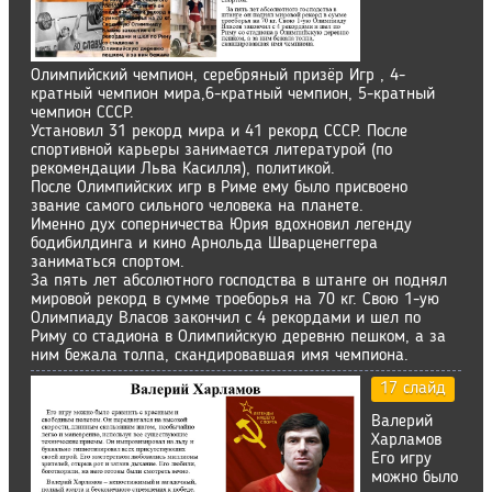
Олимпийский чемпион, серебряный призёр Игр , 4-
кратный чемпион мира,6-кратный чемпион, 5-кратный
чемпион СССР.
Установил 31 рекорд мира и 41 рекорд СССР. После
спортивной карьеры занимается литературой (по
рекомендации Льва Касилля), политикой.
После Олимпийских игр в Риме ему было присвоено
звание самого сильного человека на планете.
Именно дух соперничества Юрия вдохновил легенду
бодибилдинга и кино Арнольда Шварценеггера
заниматься спортом.
За пять лет абсолютного господства в штанге он поднял
мировой рекорд в сумме троеборья на 70 кг. Свою 1-ую
Олимпиаду Власов закончил с 4 рекордами и шел по
Риму со стадиона в Олимпийскую деревню пешком, а за
ним бежала толпа, скандировавшая имя чемпиона.
17 слайд
Валерий
Харламов
Его игру
можно было