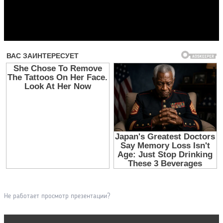
Прочитать другие публикации на CdnPdf
Не работает просмотр презентации?