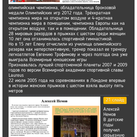
олимпийская чемпионка, обладательница бронзовой
медали Олимпийских игр 2012 года. Трёхкратная
чемпионка мира на открытом воздухе и 4-кратная
чемпионка мира в помещении, чемпионка Европы как на
открытом воздухе, так и в помещении. Обладательница
28 мировых рекордов в прыжках с шестом среди женщин
10 лет она отзанималась спортивной гимнастикой.
Но в 15 лет Елену отчислили из училища олимпийского
резерва как неперспективную, тренер показал ее тренеру
легкоатлетов Евгению Трофимову и через полгода она уже
выиграла Всемирные юношеские игры
Признавалась лучшей спортсменкой планеты 2007 и 2009
годов по версии Всемирной академии спортивной славы
Laureus
22 июля 2005 года на соревнованиях в Лондоне впервые
в истории женских прыжков с шестом взяла высоту пять
метров
21 слайд
Алексей
Немов
В детские
годы
получил
серьезную