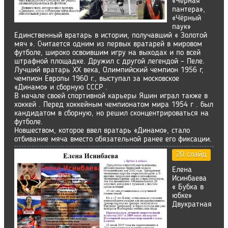
«Чёрная
пантера»,
«Чёрный
паук»
Единственный вратарь в истории, получавший « Золотой
мяч ». Считается одним из первых вратарей в мировом
футболе, широко освоившим игру на выходах и по всей
штрафной площадке. Дружил с другой легендой – Пеле.
Лучший вратарь XX века, Олимпийский чемпион 1956 г,
чемпион Европы 1960 г., выступал за московское
«Динамо» и сборную СССР .
В начале своей спортивной карьеры Яшин играл также в
хоккей . Перед хоккейным чемпионатом мира 1954 г . был
кандидатом в сборную, но решил сконцентрироваться на
футболе.
Новшеством, которое ввел вратарь «Динамо», стало
отбивание мяча вместо обязательной ранее его фиксации.
20 слайд
Елена
Исинбаева
« Бубка в
юбке»
Двукратная