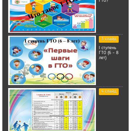
ГТО?
3 слайд
I ступень
ГТО (6 – 8
лет)
4 слайд