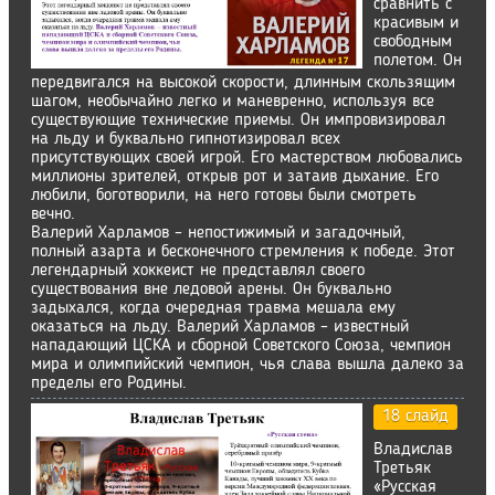
сравнить с
красивым и
свободным
полетом. Он
передвигался на высокой скорости, длинным скользящим
шагом, необычайно легко и маневренно, используя все
существующие технические приемы. Он импровизировал
на льду и буквально гипнотизировал всех
присутствующих своей игрой. Его мастерством любовались
миллионы зрителей, открыв рот и затаив дыхание. Его
любили, боготворили, на него готовы были смотреть
вечно.
Валерий Харламов – непостижимый и загадочный,
полный азарта и бесконечного стремления к победе. Этот
легендарный хоккеист не представлял своего
существования вне ледовой арены. Он буквально
задыхался, когда очередная травма мешала ему
оказаться на льду. Валерий Харламов – известный
нападающий ЦСКА и сборной Советского Союза, чемпион
мира и олимпийский чемпион, чья слава вышла далеко за
пределы его Родины.
18 слайд
Владислав
Третьяк
«Русская