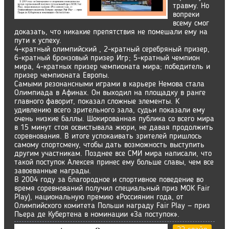
травму. Но
вопреки
всему смог
доказать, что никакие препятствия не помешали ему на
пути к успеху.
4-кратный олимпийский , 2-кратный серебряный призер,
6-кратный бронзовый призер Игр; 5-кратный чемпион
мира, 4-кратных призер чемпионата мира; победитель и
призер чемпионата Европы.
Самыми резонансными играми в карьере Немова стала
Олимпиада в Афинах. Он выходил на площадку в ранге
главного фаворит, показал сложные элементы. К
удивлению всего зрительного зала, судьи показали ему
очень низкие баллы. Шокированная публика со всего мира
в 15 минут стоя освистывала жюри, не давая продолжить
соревнования. В итоге успокаивать зрителей пришлось
самому спортсмену, чтобы дать возможность выступить
другим участникам. Позднее все СМИ мира написали, что
такой поступок Алексея принес ему больше славы, чем все
завоеванные награды.
В 2004 году за благородное и спортивное поведение во
время соревнований получил специальный приз МОК Fair
Play), национальную премию «Россиянин года, от
Олимпийского комитета Польши награду Fair Play — приз
Пьера де Кубертена в номинации «За поступок».