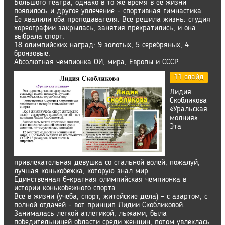
Большого театра, однако в то же время в ее жизни
появилось и другое увлечение – спортивная гимнастика.
Ее хвалили оба преподавателя. Все решила жизнь: студия
хореографии закрылась, занятия прекратились, и она
выбрала спорт.
18 олимпийских наград: 9 золотых, 5 серебряных, 4
бронзовые.
Абсолютная чемпионка ОИ, мира, Европы и СССР.
11 слайд
Лидия
Скобликова
«Уральская
молния»
Эта
привлекательная девушка со стальной волей, пожалуй,
лучшая конькобежка, которую знал мир
Единственная 6-кратная олимпийская чемпионка в
истории конькобежного спорта
Все в жизни (учеба, спорт, житейские дела) – с азартом, с
полной отдачей – вот принцип Лидии Скобликовой.
Занималась легкой атлетикой, лыжами, была
победительницей области среди женщин, потом увлеклась