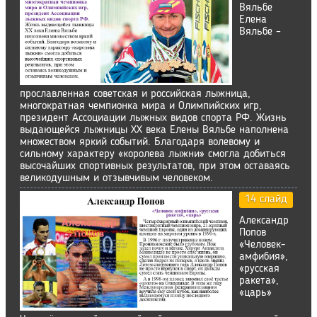
Вяльбе
Елена
Вяльбе –
прославленная советская и российская лыжница,
многократная чемпионка мира и Олимпийских игр,
президент Ассоциации лыжных видов спорта РФ. Жизнь
выдающейся лыжницы XX века Елены Вяльбе наполнена
множеством яркий событий. Благодаря волевому и
сильному характеру «королева лыжни» смогла добиться
высочайших спортивных результатов, при этом оставаясь
великодушным и отзывчивым человеком.
14 слайд
Александр
Попов
«Человек-
амфибия»,
«русская
ракета»,
«царь»