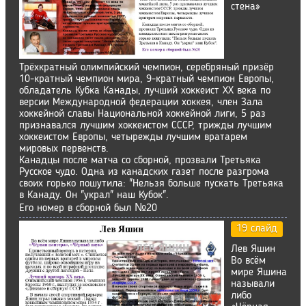
стена»
Трёхкратный олимпийский чемпион, серебряный призёр
10-кратный чемпион мира, 9-кратный чемпион Европы,
обладатель Кубка Канады, лучший хоккеист XX века по
версии Международной федерации хоккея, член Зала
хоккейной славы Национальной хоккейной лиги, 5 раз
признавался лучшим хоккеистом СССР, трижды лучшим
хоккеистом Европы, четырежды лучшим вратарем
мировых первенств.
Канадцы после матча со сборной, прозвали Третьяка
Русское чудо. Одна из канадских газет после разгрома
своих горько пошутила: "Нельзя больше пускать Третьяка
в Канаду. Он "украл" наш Кубок".
Его номер в сборной был №20
19 слайд
Лев Яшин
Во всём
мире Яшина
называли
либо