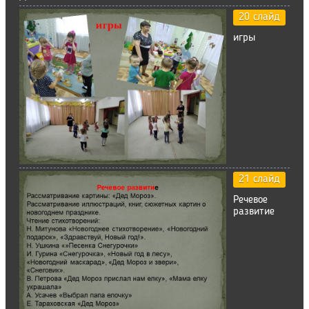
20 слайд
игры
21 слайд
Речевое
развитие