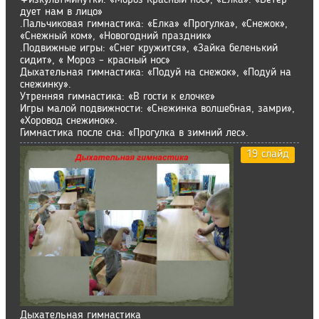
Физкультминутки: «Мороз Красный нос», «Ёлка». «Ветер
дует нам в лицо»
.Пальчиковая гимнастика: «Елка» «Прогулка», «Снежок»,
«Снежный ком», «Новогодний праздник»
.Подвижные игры: «Снег кружится», «Зайка беленький
сидит», « Мороз – красный нос»
Дыхательная гимнастика: «Подуй на снежок», «Подуй на
снежинку».
Утренняя гимнастика: «В гости к елочке»
Игры малой подвижности: «Снежинка волшебная, замри»,
«Хоровод снежинок».
Гимнастика после сна: «Прогулка в зимний лес».
19 слайд
Дыхательная гимнастика