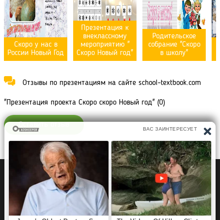
Презентация к
внеклассному
Родительское
Скоро у нас в
мероприятию "
собрание "Скоро
России Новый Год
Скоро Новый год"
в школу"
Отзывы по презентациям на сайте school-textbook.com
"Презентация проекта Скоро скоро Новый год" (0)
Оставить отзыв
Политика конфиденциальности
Правообладателям
Рефераты Дипломы Курсовые работы
Читать книги
Аудиокниги
Раскраски для детей