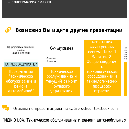
- пластические смазки
МДК. 02.01
Техническое
Возможно Вы ищите другие презентации
обслуживание,
ремонт и
испытание
мехатронных
систем. Тема 1
Занятие 2.
Общие сведения
о
Презентация
Техническое
технологическом
"Техническое
обслуживание и
оборудовании и
обслуживание и
текущий ремонт
технологических
ремонт
рулевого
процессах
автомобилей"
управления
отрасли.
Отзывы по презентациям на сайте school-textbook.com
"МДК 01.04. Техническое обслуживание и ремонт автомобильных