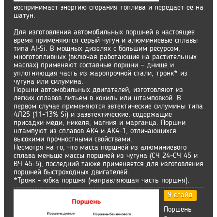
воспринимает энергию сгорания топлива и передает ее на
шатун.
Для изготовления автомобильных поршней в настоящее
время применяются серый чугун и алюминиевые сплавы
типа Al-Si. В мощных дизелях с большим ресурсом,
многотопливных (включая работающие на растительных
маслах) применяют составные поршни — днище и
уплотняющая часть из жаропрочной стали, тронк* из
чугуна или силумина.
Поршни автомобильных двигателей, изготовляют из
легких сплавов литьем в кокиль или штамповкой. В
первом случае применяются эвтектические силумины типа
4Л25 (11-13% Si) и заэвтектические. содержащие
присадки меди, никеля, магния и марганца. Поршни
штампуют из сплавов АК4 и АК4-1, отличающихся
высокими прочностными свойствами.
Несмотря на то, что масса поршней из алюминиевого
сплава меньше массы поршней из чугуна (СЧ 24-СЧ 45 и
ВЧ 45-5), последний также применяется для изготовления
поршней быстроходных двигателей.
*Тронк - юбка поршня (направляющая часть поршня).
9 слайд
Поршень