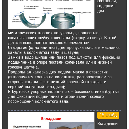
составной,
содержит
два
металлических плоских полукольца, полностью
охватывающих шейку коленвала (сверху и снизу). В этой
детали выполняется несколько элементов:
Отверстия (одно или два) для пропуска масла в масляные
каналы в коленчатом валу и шатуне;
Замки в виде шипов или пазов под штифты для фиксации
подшипника в опоре постели коленвала или в нижней
головке шатуна;
Продольная канавка для подачи масла в отверстие
(выполняется только на вкладыше, расположенном со
стороны канала — это нижний коренной вкладыш и
верхний шатунный вкладыш);
В буртовых упорных вкладышах — боковые стенки (бурты)
для фиксации подшипника и ограничения осевого
перемещения коленчатого вала.
15 слайд
Вкладыши