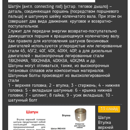
Шату́н (англ. connecting rod) (устар. тяговое дышло) —
деталь, соединяющая поршень (посредством поршневого
пальца) и шатунную шейку коленчатого вала. При этом он
совершает два вида движения: круговое и возвратно-
поступательное.
Служит для передачи энергии возвратно-поступательно
движущегося поршня к вращающемуся коленчатому валу.
Как правило для изготовления шатунов бензиновых
двигателей используются углеродистые или легированные
стали 45, 45Г2, 40Г, 40Х, 40ХН, 40Р, а для дизельных
двигателей – высокопрочные легированные стали
18Х2Н4МА, 18Х2Н4ВА, 40ХНЗА, 40Х2МА и др.
Шатуны могут отливаться, также, из высокопрочных
титановых сплавов или композитных материалов.
Шатунные болты производят из высоколегированной
стали
1 - верхняя головка; 2 - втулка; 3 - стержень; 4 - нижняя
головка: 5 - вкладыши шатунные: 6 - крынка нижней
головки; 7 - шплинт; 8 гайка; 9 - усик вкладыша; 10 -
шатунный болт
13 слайд
Шатун
Втулка
верхней