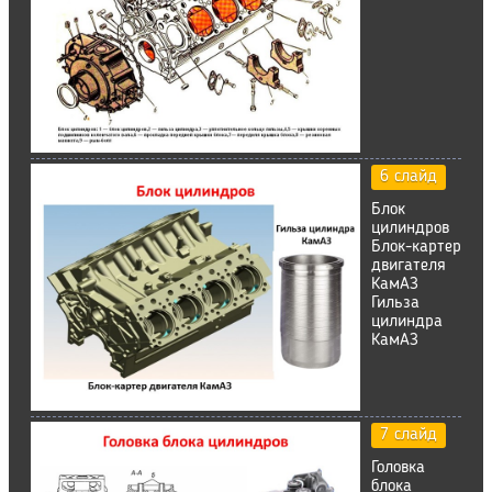
6 слайд
Блок
цилиндров
Блок-картер
двигателя
КамАЗ
Гильза
цилиндра
КамАЗ
7 слайд
Головка
блока