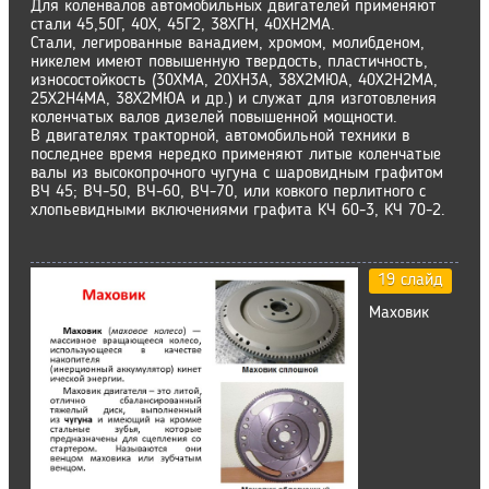
Для коленвалов автомобильных двигателей применяют
стали 45,50Г, 40Х, 45Г2, 38ХГН, 40ХН2МА.
Стали, легированные ванадием, хромом, молибденом,
никелем имеют повышенную твердость, пластичность,
износостойкость (30ХМА, 20ХН3А, 38Х2МЮА, 40Х2Н2МА,
25Х2Н4МА, 38Х2МЮА и др.) и служат для изготовления
коленчатых валов дизелей повышенной мощности.
В двигателях тракторной, автомобильной техники в
последнее время нередко применяют литые коленчатые
валы из высокопрочного чугуна с шаровидным графитом
ВЧ 45; ВЧ-50, ВЧ-60, ВЧ-70, или ковкого перлитного с
хлопьевидными включениями графита КЧ 60-3, КЧ 70-2.
19 слайд
Маховик