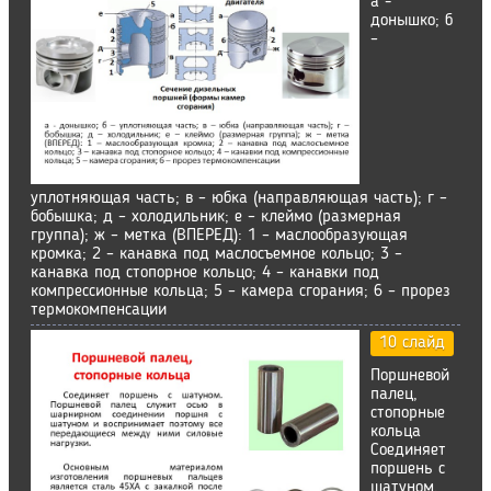
а -
донышко; б
–
уплотняющая часть; в – юбка (направляющая часть); г –
бобышка; д – холодильник; е – клеймо (размерная
группа); ж – метка (ВПЕРЕД): 1 – маслообразующая
кромка; 2 – канавка под маслосъемное кольцо; 3 –
канавка под стопорное кольцо; 4 – канавки под
компрессионные кольца; 5 – камера сгорания; 6 – прорез
термокомпенсации
10 слайд
Поршневой
палец,
стопорные
кольца
Соединяет
поршень с
шатуном.