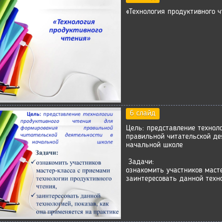
«Технология продуктивного ч
6 слайд
Цель: представление технол
правильной читательской де
начальной школе
Задачи:
ознакомить участников маст
заинтересовать данной техно