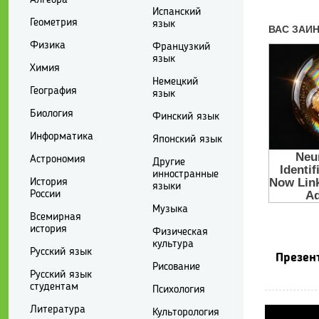
Испанский
Геометрия
язык
Физика
Французкий
язык
Химия
Немецкий
География
язык
Биология
Финский язык
Информатика
Японский язык
Астрономия
Другие
инностранные
История
языки
России
Музыка
Всемирная
история
Физическая
культура
Русский язык
Презен
Рисование
Русский язык
студентам
Психология
Литература
Культорология