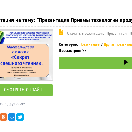
ные учебники / Презентации по предметам
»
Презентации
»
Други
тация на тему: "Презентация Приемы технологии прод
Cкачать презентацию: Презентация П
Категория:
Презентации
/
Другие презента
Просмотров:
99
СМОТРЕТЬ ОНЛАЙН
ся с друзьями: