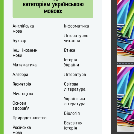
категоріям українською
мовою:
Англійська
Інформатика
мова
Літературне
Буквар
читання
Інші іноземні
Етика
мови
Історія
Математика
України
Алгебра
Література
Геометрія
Світова
література
Мистецтво
Українська
Основи
література
здоров'я
Біологія
Природознавство
Всесвітня
Російська
історія
мова