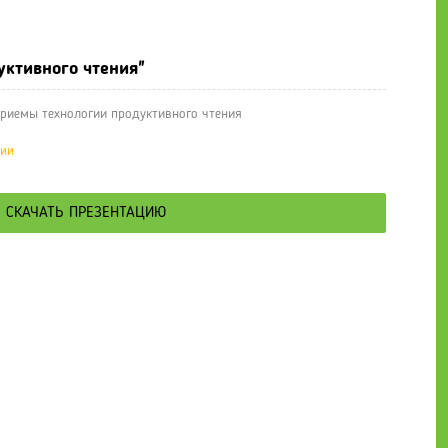
е презентации
» Презентация Приемы технологии продуктивного ч
уктивного чтения"
риемы технологии продуктивного чтения
ции
СКАЧАТЬ ПРЕЗЕНТАЦИЮ