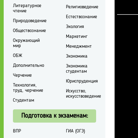
Литературное
Религиоведение
чтение
Естествознание
Природоведение
Экология
Обществознание
Маркетинг
Окружающий
мир
Менеджмент
ОБЖ
Экономика
Дополнительно
Экономика
студентам
Черчение
Юриспруденция
Технология,
труд, черчение
Искусство,
искусствоведение
Студентам
Подготовка к экзаменам:
ВПР
ГИА (ОГЭ)