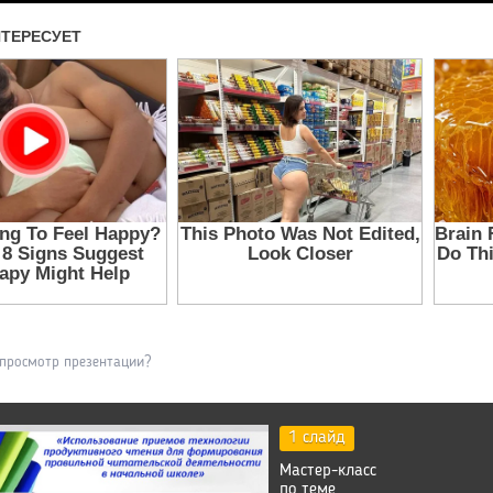
 просмотр презентации?
1 слайд
Мастер-класс
по теме