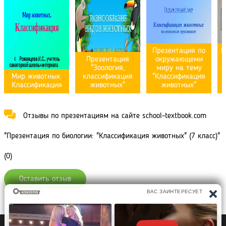
Презентация по
Ш
Презентация
окружающеми
"Зоология,
миру на тему
б
Мир животных.
классификация
"Классификация
Классификация
животных"
животных"
Отзывы по презентациям на сайте school-textbook.com
"Презентация по биологии: "Классификация животных" (7 класс)"
(0)
Оставить отзыв