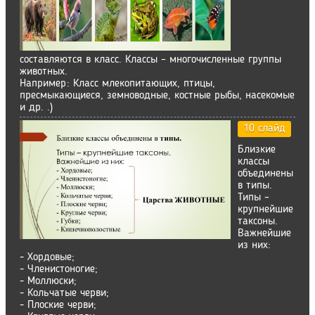
составляются в класс. Классы – многочисленные группы
животных.
Например: Класс млекопитающих, птицы,
пресмыкающиеся, земноводные, костные рыбы, насекомые
и др. .)
10 слайд
Близкие
классы
объединены
в типы.
Типы –
крупнейшие
таксоны.
Важнейшие
из них:
- Хордовые;
- Членистоногие;
- Моллюски;
- Кольчатые черви;
- Плоские черви;