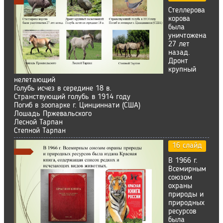
Стеллерова
корова
была
уничтожена
27 лет
назад.
Дронт
крупный
нелетающий
Голубь исчез в середине 18 в.
Странствующий голубь в 1914 году
Погиб в зоопарке г. Цинциннати (США)
Лошадь Пржевальского
Лесной Тарпан
Степной Тарпан
16 слайд
В 1966 г.
Всемирным
союзом
охраны
природы и
природных
ресурсов
была