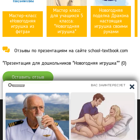
Мастер класс
Новогодняя
Мастер-класс
для учащихся 5
поделка Дракона
«Новогодняя
класса:
настоящая
игрушка из
"Новогодняя
игрушка своими
фетра»
игрушка"
руками
Отзывы по презентациям на сайте school-textbook.com
"Презентация для дошкольников "Новогодняя игрушка"" (0)
Оставить отзыв
Политика конфиденциальности
Правообладателям
Рефераты Дипломы Курсовые работы
Читать книги
Аудиокниги
Раскраски для детей
Загадки, Игры Головоломки