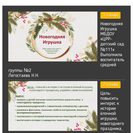
1 слайд
Новогодняя
Игрушка
МБДОУ
«ЦРР-
детский сад
№111»
Выполнила
воспитатель
средней
группы №2
Легостаева Н.Н.
2 слайд
Цель:
повысить
интерес к
истории
ёлочной
игрушки,
новогоднего
праздника,