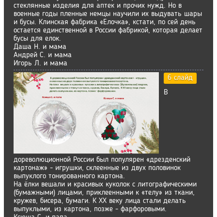
стеклянные изделия для аптек и прочих нужд. Но в
военные годы пленные немцы научили их выдувать шары
и бусы. Клинская фабрика «Елочка», кстати, по сей день
остается единственной в России фабрикой, которая делает
бусы для елок.
Даша Н. и мама
Андрей С. и мама
Игорь Л. и мама
6 слайд
В
дореволюционной России был популярен «дрезденский
картонаж» - игрушки, склеенные из двух половинок
выпуклого тонированного картона.
На ёлки вешали и красивых куколок с литографическими
(бумажными) лицами, приклеенными к «телу» из ткани,
кружев, бисера, бумаги. К XX веку лица стали делать
выпуклыми, из картона, позже - фарфоровыми.