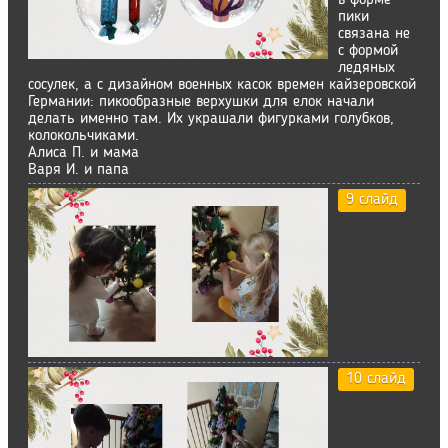
в форме
пики
связана не
с формой
ледяных
сосулек, а с дизайном военных касок времен кайзеровской
Германии: пикообразные верхушки для елок начали
делать именно там. Их украшали фигурками голубков,
колокольчиками.
Алиса П. и мама
Варя И. и папа
9 слайд
10 слайд