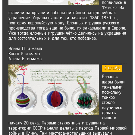
появились в
19 веке. Их
ставили на крыши и заборы питейных заведений как
украшение. Украшать же ёлки начали в 1860-1870 гг.,
повторяя европейскую моду. Елочных игрушек русского
производства тогда еще не было, их заказывали в Европе.
Уже тогда елочные игрушки чётко делились на украшения
для состоятельных и для тех, кто победнее.
Элина П. и мама
Костя Р. и мама
Алёна Е. и мама
5 слайд
Ёлочные
шары были
тяжелыми,
поскольку
тонкое
стекло
научились
делать
лишь к
началу 20 века. Первые стеклянные игрушки на
территории СССР начали делать в период Первой мировой
войны в Клину. Там мастера-артельщики выдували