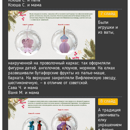
Ксюша С. и папа
Ксюша С. и мама
7 слайд
Были
игрушки и
из ваты,
накрученной на проволочный каркас: так оформляли
фигурки детей, ангелочков, клоунов, моряков. На елках
развешивали бутафорские фрукты из папье-маше,
бархата. На верхушке закрепляли Вифлеемскую звезду,
шестиконечную, — в отличие от советской.
Сава Ч. и мама
Ваня М. и мама
8 слайд
А традиция
увенчивать
елку
украшением