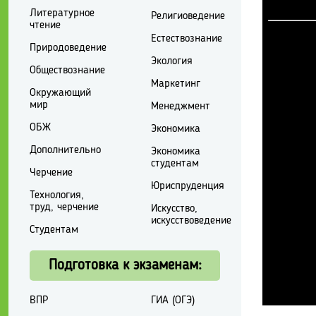
Литературное
Религиоведение
чтение
Естествознание
Природоведение
Экология
Обществознание
Маркетинг
Окружающий
мир
Менеджмент
ОБЖ
Экономика
Дополнительно
Экономика
студентам
Черчение
Юриспруденция
Технология,
труд, черчение
Искусство,
искусствоведение
Студентам
Подготовка к экзаменам:
ВПР
ГИА (ОГЭ)