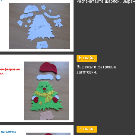
Распечатайте шаблон. Выреж
6 слайд
Вырежьте фетровые
заготовки.
7 слайд