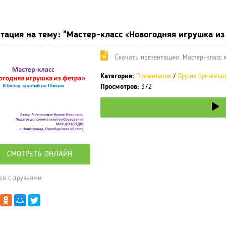
ные учебники / Презентации по предметам
»
Презентации
»
Други
тация на тему: "Мастер-класс «Новогодняя игрушка из
Cкачать презентацию: Мастер-класс 
Категория:
Презентации
/
Другие презента
Просмотров:
372
СМОТРЕТЬ ОНЛАЙН
ся с друзьями: