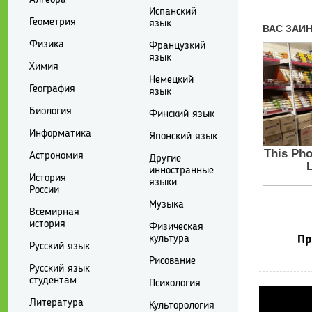
Испанский
Геометрия
язык
Физика
Французкий
язык
Химия
Немецкий
География
язык
Биология
Финский язык
Информатика
Японский язык
Астрономия
Другие
инностранные
История
языки
России
Музыка
Всемирная
история
Физическая
культура
Пр
Русский язык
Рисование
Русский язык
студентам
Психология
Литература
Культорология