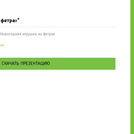
е презентации
» Мастер-класс «Новогодняя игрушка из фетра»
 фетра»"
«Новогодняя игрушка из фетра»
ции
СКАЧАТЬ ПРЕЗЕНТАЦИЮ