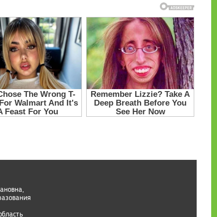
ановна,
разования
область