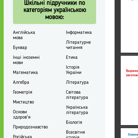
Шкільні підручники по
категоріям українською
мовою:
Англійська
Інформатика
мова
Літературне
Буквар
читання
Інші іноземні
Етика
мови
Історія
Математика
України
Алгебра
Література
Геометрія
Світова
література
Мистецтво
Українська
Основи
література
здоров'я
Біологія
Природознавство
Всесвітня
Російська
історія