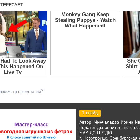
 просмотр презентации?
1 слайд
Автор: Чинчаладзе Ирина Ив
Педагог дополнительного об
МАУ ДО ЦРТДЮ
г. Новотроицк, Оренбургская 