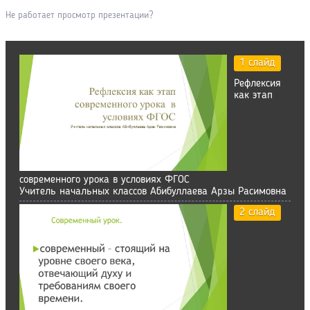
Не работает просмотр презентации?
1 слайд
Рефлексия
как этап
современного урока в условиях ФГОС
Учитель начальных классов Абибуллаева Арзы Расимовна
2 слайд