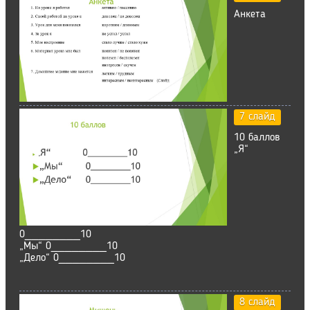
Анкета
7 слайд
10 баллов
„Я“
0________10
„Мы“ 0________10
„Дело“ 0________10
8 слайд