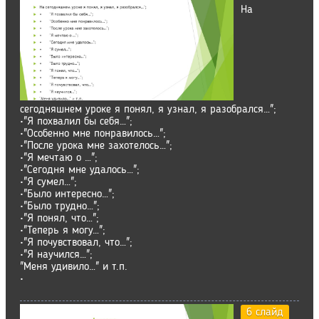
На
сегодняшнем уроке я понял, я узнал, я разобрался…";
•"Я похвалил бы себя…";
•"Особенно мне понравилось…";
•"После урока мне захотелось…";
•"Я мечтаю о …";
•"Сегодня мне удалось…";
•"Я сумел…";
•"Было интересно…";
•"Было трудно…";
•"Я понял, что…";
•"Теперь я могу…";
•"Я почувствовал, что…";
•"Я научился…";
"Меня удивило…" и т.п.
•
6 слайд