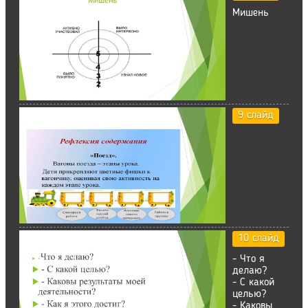
Мишень
9 слайд
10 слайд
- Что я
делаю?
- С какой
целью?
- Каковы