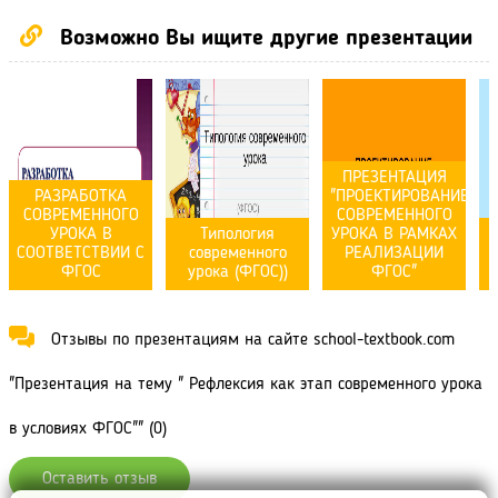
Возможно Вы ищите другие презентации
ПРЕЗЕНТАЦИЯ
РАЗРАБОТКА
"ПРОЕКТИРОВАНИЕ
СОВРЕМЕННОГО
СОВРЕМЕННОГО
УРОКА В
Типология
УРОКА В РАМКАХ
СООТВЕТСТВИИ С
современного
РЕАЛИЗАЦИИ
ФГОС
урока (ФГОС))
ФГОС"
Отзывы по презентациям на сайте school-textbook.com
"Презентация на тему " Рефлексия как этап современного урока
в условиях ФГОС"" (0)
Оставить отзыв