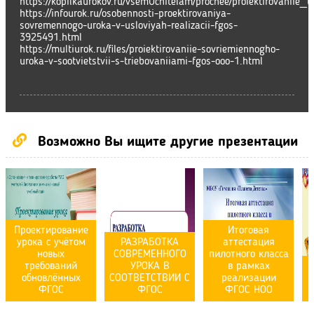
https://kopilkaurokov.ru/vsemUchitelam/prochee/proiektirovanii
https://infourok.ru/osobennosti-proektirovaniya-
sovremennogo-uroka-v-usloviyah-realizacii-fgos-
3925491.html
https://multiurok.ru/files/proiektirovaniie-sovriemiennogho-
uroka-v-sootvietstvii-s-triebovaniiami-fgos-ooo-1.html
Возможно Вы ищите другие презентации
Проектирование
Итоговая
урока с учётом
РАЗРАБОТКА
аттестация
новых
СОВРЕМЕННОГО
пилотного класса
требований
УРОКА В
в рамках
обновлённых
СООТВЕТСТВИИ С
реализации
ФГОС
ФГОС
ФГОС НОО