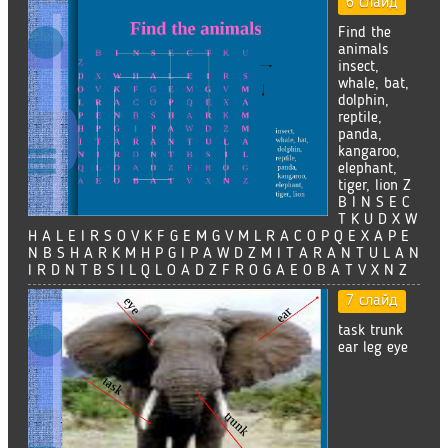
6 слайд
Find the
animals
insect,
whale, bat,
dolphin,
reptile,
panda,
kangaroo,
elephant,
tiger, lion Z
B I N S E C
T K U D X W
H A L E I R S O V K F G E M G V M L R A C O P Q E X A P E
N B S H A R K M H P G I P A W D Z M I T A R A N T U L A N
I R D N T B S I L Q L O A D Z F R O G A E O B A T V X N Z
7 слайд
task trunk
ear leg eye