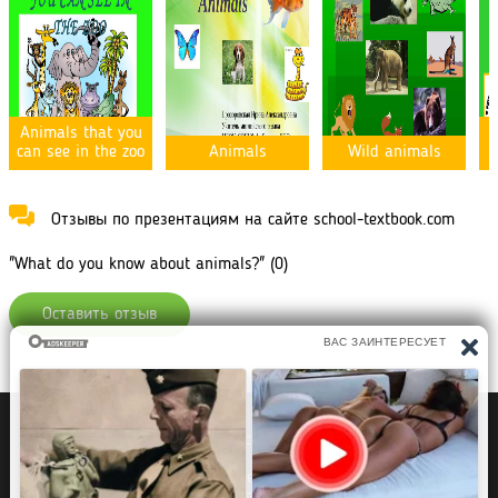
Animals that you
M
can see in the zoo
Animals
Wild animals
Отзывы по презентациям на сайте school-textbook.com
"What do you know about animals?" (0)
Оставить отзыв
Политика конфиденциальности
Правообладателям
Рефераты Дипломы Курсовые работы
Читать книги
Аудиокниги