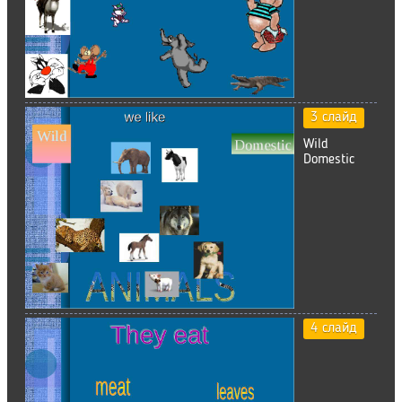
3 слайд
Wild
Domestic
4 слайд