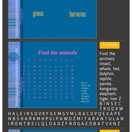
5 слайд
Find the
animals
insect,
whale, bat,
dolphin,
reptile,
panda,
kangaroo,
elephant,
tiger, lion Z
B I N S E C
T K U D X W
H A L E I R S O V K F G E M G V M L R A C O P Q E X A P E
N B S H A R K M H P G I P A W D Z M I T A R A N T U L A N
I R D N T B S I L Q L O A D Z F R O G A E O B A T V X N Z