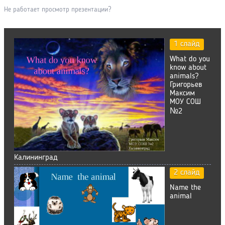
Не работает просмотр презентации?
1 слайд
What do you
know about
animals?
Григорьев
Максим
МОУ СОШ
№2
Калининград
2 слайд
Name the
animal