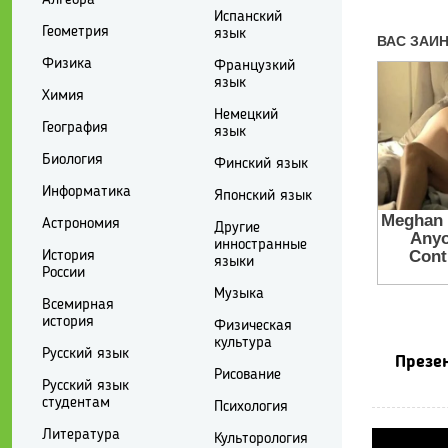
Испанский
Геометрия
язык
Физика
Французкий
язык
Химия
Немецкий
География
язык
Биология
Финский язык
Информатика
Японский язык
Астрономия
Другие
инностранные
История
языки
России
Музыка
Всемирная
история
Физическая
культура
Русский язык
Презен
Рисование
Русский язык
студентам
Психология
Литература
Культорология