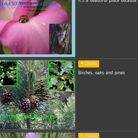
It’s a beautiful place because
4 слайд
Birches, oaks and pines
5 слайд