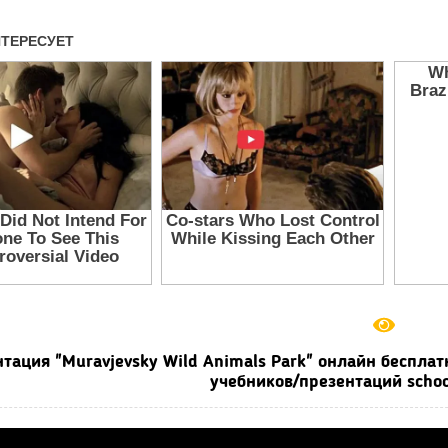
тация "Muravjevsky Wild Animals Park" онлайн беспла
учебников/презентаций schoo