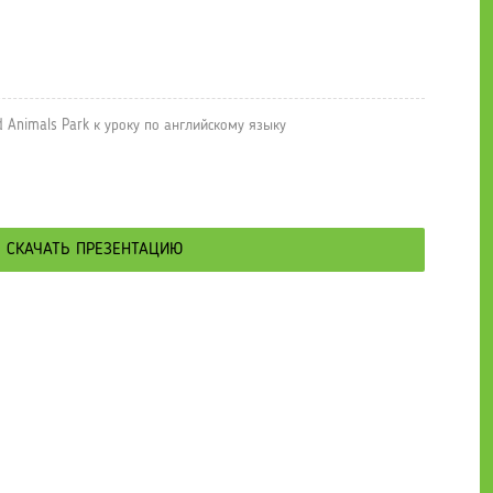
нтации по английскому языку
» Muravjevsky Wild Animals Park
 Animals Park к уроку по английскому языку
СКАЧАТЬ ПРЕЗЕНТАЦИЮ