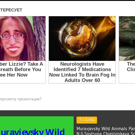
 просмотр презентации?
1 слайд
Muravjevsky Wild Animals Par
N.G.Spytsyna Chigirinskaya S