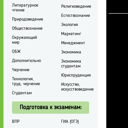
Литературное
Религиоведение
чтение
Естествознание
Природоведение
Экология
Обществознание
Маркетинг
Окружающий
мир
Менеджмент
ОБЖ
Экономика
Дополнительно
Экономика
студентам
Черчение
Юриспруденция
Технология,
труд, черчение
Искусство,
искусствоведение
Студентам
Подготовка к экзаменам:
ВПР
ГИА (ОГЭ)