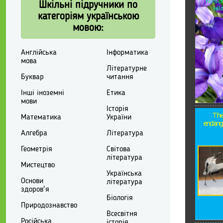
Шкільні підручники по
категоріям українською
мовою:
Англійська
Інформатика
мова
Літературне
Буквар
читання
Інші іноземні
Етика
мови
Історія
Математика
України
Алгебра
Література
Геометрія
Світова
література
Мистецтво
Українська
Основи
література
здоров'я
Біологія
Природознавство
Всесвітня
Російська
історія