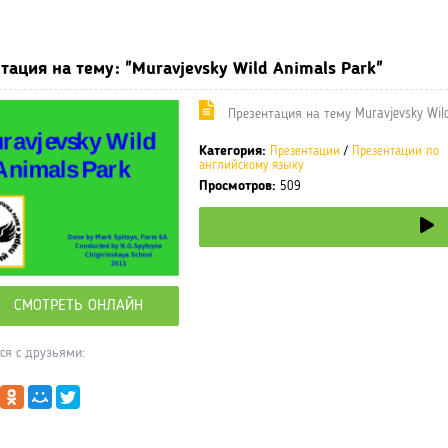
ные учебники / Презентации по предметам
»
Презентации
»
Презе
тация на тему: "Muravjevsky Wild Animals Park"
Презентация на тему Muravjevsky Wild
Категория:
Презентации
/
Презентации по
английскому языку
Просмотров:
509
СМОТРЕТЬ ОНЛАЙН
ся с друзьями: