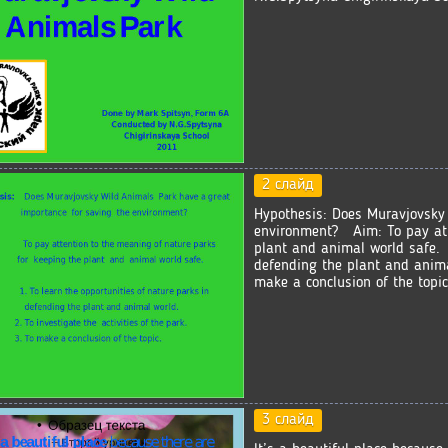
2 слайд
Hypothesis: Does Muravjovsky
environment? Aim: To pay att
plant and animal world safe. 
defending the plant and animal
make a conclusion of the topic
3 слайд