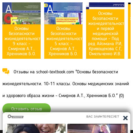
Основы
безопасности
ж
жизнедеятельности
Основы
Основы
и первой
безопасности
безопасности
медицинской
жизнедеятельности.
жизнедеятельности.
помощи - Под
9 класс -
5 класс -
ред Айзмана Р.И,
Смирнов А.Т.,
Смирнов А.Т.,
Кривощекова С.Г,
К
Хренников Б.О.
Хренников Б.О.
Омельченко И.В.
Отзывы на school-textbook.com "Основы безопасности
жизнедеятельности. 10-11 классы. Основы медицинских знаний
и здорового образа жизни - Смирнов А.Т., Хренников Б.О." (0)
Оставить отзыв