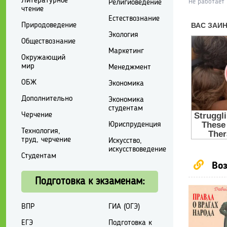
Литературное
Не работает
Религиоведение
чтение
Естествознание
Природоведение
Экология
Обществознание
Маркетинг
Окружающий
мир
Менеджмент
ОБЖ
Экономика
Дополнительно
Экономика
студентам
Черчение
Юриспруденция
Технология,
труд, черчение
Искусство,
искусствоведение
Студентам
Воз
Подготовка к экзаменам:
ВПР
ГИА (ОГЭ)
ЕГЭ
Подготовка к