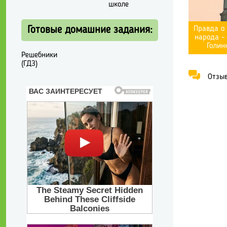
школе
Готовые домашние задания:
Правда о 
народа -
Голин
Решебники
(ГДЗ)
Отзывы