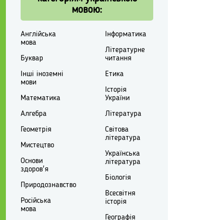
мовою:
Англійська
Інформатика
мова
Літературне
Буквар
читання
Інші іноземні
Етика
мови
Історія
Математика
України
Алгебра
Література
Геометрія
Світова
література
Мистецтво
Українська
Основи
література
здоров'я
Біологія
Природознавство
Всесвітня
Російська
історія
мова
Географія