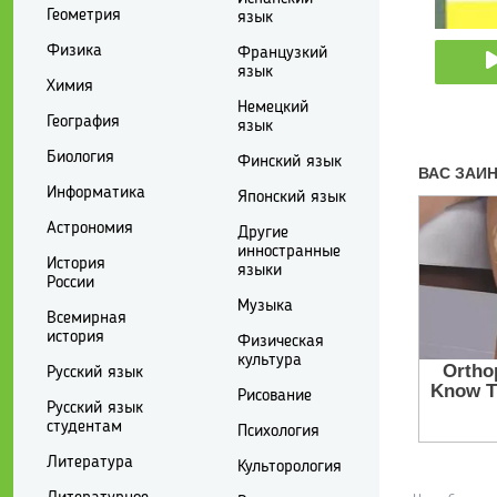
Геометрия
язык
Физика
Французкий
язык
Химия
Немецкий
География
язык
Биология
Финский язык
Информатика
Японский язык
Астрономия
Другие
инностранные
История
языки
России
Музыка
Всемирная
история
Физическая
культура
Русский язык
Рисование
Русский язык
студентам
Психология
Литература
Культорология