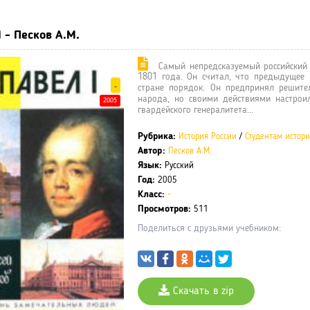
I - Песков А.М.
Самый непредсказуемый российский 
1801 года. Он считал, что предыдущее 
-
стране порядок. Он предпринял решите
народа, но своими действиями настрои
2005
гвардейского генералитета...
Рубрика:
История России
/
Студентам истор
Автор:
Песков А.М.
Язык:
Русский
Год:
2005
Класс:
-
Просмотров:
511
Поделиться с друзьями учебником:
Скачать в zip