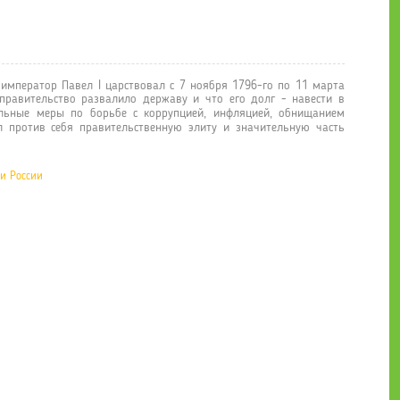
император Павел I царствовал с 7 ноября 1796-го по 11 марта
правительство развалило державу и что его долг - навести в
льные меры по борьбе с коррупцией, инфляцией, обнищанием
л против себя правительственную элиту и значительную часть
ии России