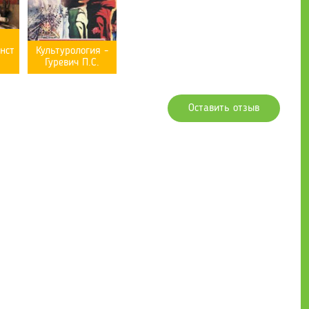
рнст
Культурология -
Гуревич П.С.
Оставить отзыв