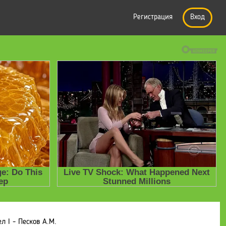
Регистрация
Вход
л I - Песков А.М.