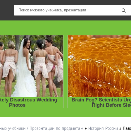
ные учебники / Презентации по предметам
»
История России
» Паве