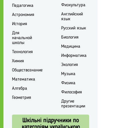
Физкультура
Педагогика
Английский
Астрономия
язык
История
Русский язык
Для
Биология
начальной
школы
Медицина
Технология
Информатика
Химия
Экология
Обществознание
Музыка
Математика
Физика
Алгебра
Философия
Геометрия
Другие
презентации
Шкільні підручники по
категоріям українською