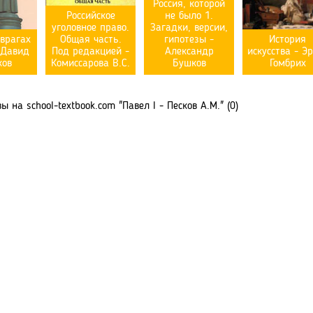
Россия, которой
Российское
не было 1.
уголовное право.
Загадки, версии,
врагах
Общая часть.
гипотезы -
История
 Давид
Под редакцией -
Александр
искусства - Э
ков
Комиссарова В.С.
Бушков
Гомбрих
 на school-textbook.com "Павел I - Песков А.М." (0)