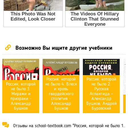
Возможно Вы ищите другие учебники
Россия, которой
Россия, которой
Россия, которой
не было 4. Блеск
не было 2.
не было 3.
и кровь
Русская
Миражи и
гвардейского
Атлантида -
призраки -
столетия -
Александр
Александр
Александр
Бушков, Андрей
Бушков
Бушков
Буровский
Отзывы на school-textbook.com "Россия, которой не было 1.