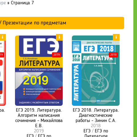
уре
» Страница 7
 / Презентации по предметам
19
2019
2018
ра.
ЕГЭ 2019. Литература.
ЕГЭ 2018. Литература.
Алгоритм написания
Диагностические
сочинения - Михайлова
работы - Зинин С.А.
Е.В.
2018
2019
ЕГЭ
/
ЕГЭ по
ЕГЭ
/
ЕГЭ по
Литературе