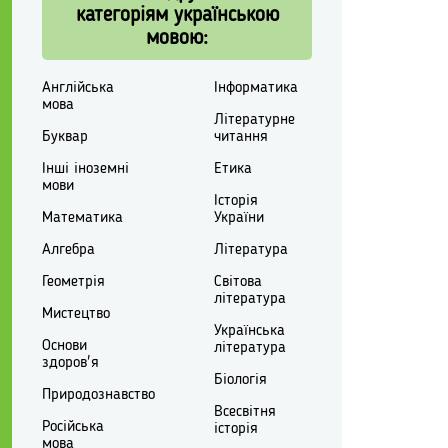
категоріям українською
мовою:
Англійська
Інформатика
мова
Літературне
Буквар
читання
Інші іноземні
Етика
мови
Історія
Математика
України
Алгебра
Література
Геометрія
Світова
література
Мистецтво
Українська
Основи
література
здоров'я
Біологія
Природознавство
Всесвітня
Російська
історія
мова