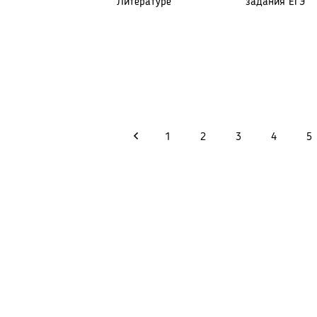
Литературе
задания ЕГЭ
1
2
3
4
5