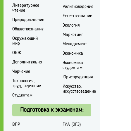
Литературное
Религиоведение
чтение
Естествознание
Природоведение
Экология
Обществознание
Маркетинг
Окружающий
мир
Менеджмент
ОБЖ
Экономика
Дополнительно
Экономика
студентам
Черчение
Юриспруденция
Технология,
труд, черчение
Искусство,
искусствоведение
Студентам
Подготовка к экзаменам:
ВПР
ГИА (ОГЭ)