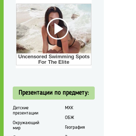
Презентации по предмету:
Детские
МХК
презентации
ОБЖ
Окружающий
География
мир