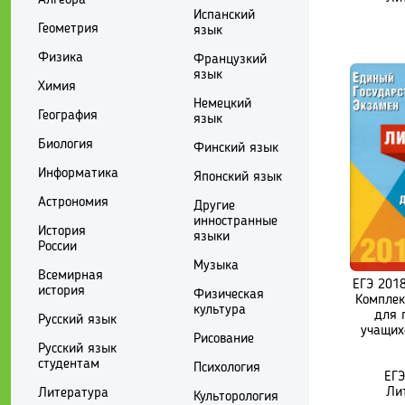
Испанский
Геометрия
язык
Физика
Французкий
язык
Химия
Немецкий
География
язык
Биология
Финский язык
Информатика
Японский язык
Астрономия
Другие
инностранные
История
языки
России
Музыка
Всемирная
ЕГЭ 2018
история
Физическая
Комплек
культура
для 
Русский язык
учащих
Рисование
Русский язык
студентам
Психология
ЕГЭ
Ли
Литература
Культорология