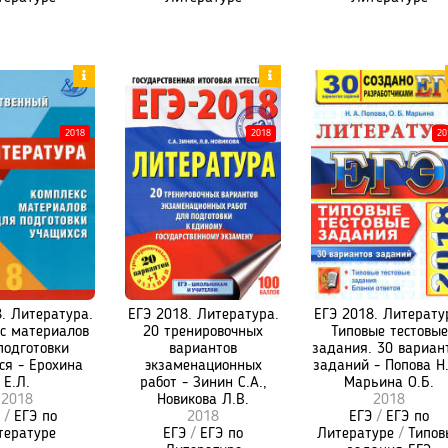
2018
2018
20
. Литература.
ЕГЭ 2018. Литература.
ЕГЭ 2018. Литерату
с материалов
20 тренировочных
Типовые тестовые
подготовки
вариантов
задания. 30 вариан
ся - Ерохина
экзаменационных
заданий - Попова Н.
Е.Л.
работ - Зинин С.А.,
Марьина О.Б.
2018
Новикова Л.В.
2018
/
ЕГЭ по
2018
ЕГЭ
/
ЕГЭ по
тературе
ЕГЭ
/
ЕГЭ по
Литературе
/
Типов