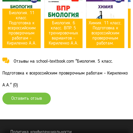
Биология. 11
класс.
к
Подготовка к
Биология. 6
Химия. 11 класс.
всероссийским
класс. ВПР. 5
Подготовка к
проверочным
тренировочных
всероссийским
работам -
вариантов -
проверочным
Кириленко А.А.
Кириленко А.А.
работам.
Отзывы на school-textbook.com "Биология. 5 класс.
Подготовка к всероссийским проверочным работам - Кириленко
А.А." (0)
Оставить отзыв
Политика конфиденциальности