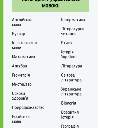
мовою:
Англійська
Інформатика
мова
Літературне
Буквар
читання
Інші іноземні
Етика
мови
Історія
Математика
України
Алгебра
Література
Геометрія
Світова
література
Мистецтво
Українська
Основи
література
здоров'я
Біологія
Природознавство
Всесвітня
Російська
історія
мова
Географія