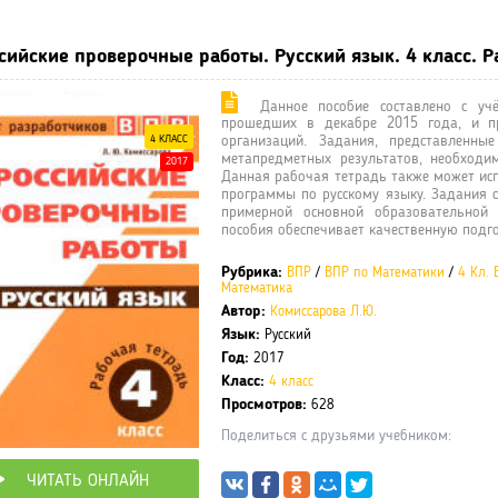
сийские проверочные работы. Русский язык. 4 класс. Ра
Данное пособие составлено с учё
прошедших в декабре 2015 года, и п
4 КЛАСС
организаций. Задания, представленн
метапредметных результатов, необходи
2017
Данная рабочая тетрадь также может исп
программы по русскому языку. Задания 
примерной основной образовательной
пособия обеспечивает качественную подго
Рубрика:
ВПР
/
ВПР по Математики
/
4 Кл. 
Математика
Автор:
Комиссарова Л.Ю.
Язык:
Русский
Год:
2017
Класс:
4 класс
Просмотров:
628
Поделиться с друзьями учебником:
ЧИТАТЬ ОНЛАЙН