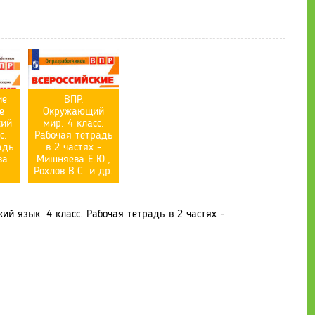
ие
ВПР.
е
Окружающий
кий
мир. 4 класс.
с.
Рабочая тетрадь
адь
в 2 частях -
ва
Мишняева Е.Ю.,
Рохлов В.С. и др.
ий язык. 4 класс. Рабочая тетрадь в 2 частях -