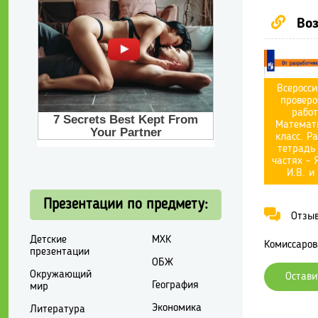
Воз
Всеросси
проверо
работ
Математи
класс. Р
тетрадь 
частях - 
И.В. и
Презентации по предмету:
Отзывы
Детские
МХК
Комиссарова
презентации
ОБЖ
Окружающий
Остави
География
мир
Экономика
Литература