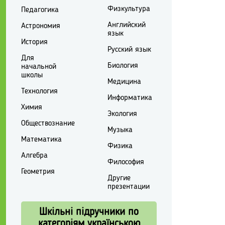
Физкультура
Педагогика
Английский
Астрономия
язык
История
Русский язык
Для
Биология
начальной
школы
Медицина
Технология
Информатика
Химия
Экология
Обществознание
Музыка
Математика
Физика
Алгебра
Философия
Геометрия
Другие
презентации
Шкільні підручники по
категоріям українською