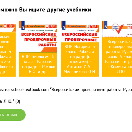
можно Вы ищите другие учебники
йские
чные
Всероссийск
ы.
ВПР. История. 5
проверочны
ка. 4
класс. Рабочая
работы. Русс
абочая
ВПР. Биология. 5
тетрадь (с
язык. 4 клас
в 2-х
класс. Рабочая
ответами) -
Рабочая тетр
Ященко
тетрадь - Рохлов
Артасов И.А.,
- Комиссаро
 др.
В.С. и др.
Мельникова О.Н.
Л.Ю.
 на school-textbook.com "Всероссийские проверочные работы. Русск
 Л.Ю." (0)
ть отзыв