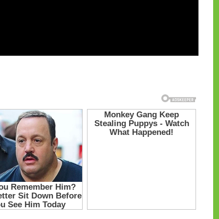
и на CdnPdf