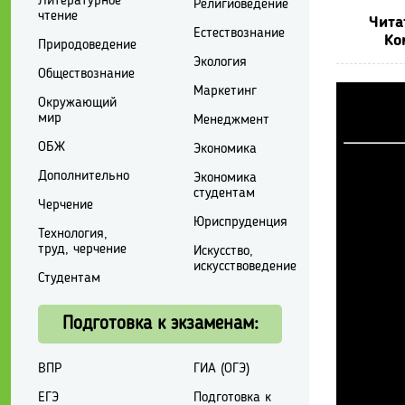
Литературное
Религиоведение
чтение
Чита
Естествознание
Ко
Природоведение
Экология
Обществознание
Маркетинг
Окружающий
мир
Менеджмент
ОБЖ
Экономика
Дополнительно
Экономика
студентам
Черчение
Юриспруденция
Технология,
труд, черчение
Искусство,
искусствоведение
Студентам
Подготовка к экзаменам:
ВПР
ГИА (ОГЭ)
ЕГЭ
Подготовка к