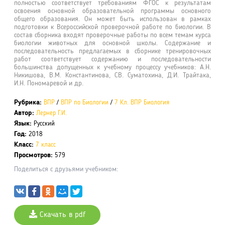
полностью соответствует требованиям ФГОС к результатам
освоения основной образовательной программы основного
общего образования. Он может быть использован в рамках
подготовки к Всероссийской проверочной работе по биологии. В
состав сборника входят проверочные работы по всем темам курса
биологии животных для основной школы. Содержание и
последовательность предлагаемых в сборнике тренировочных
работ соответствует содержанию и последовательности
большинства допущенных к учебному процессу учебников: А.Н.
Никишова, В.М. Константинова, СВ. Суматохина, Д.И. Трайтака,
И.Н. Пономаревой и др.
Рубрика:
ВПР
/
ВПР по Биологии
/
7 Кл. ВПР Биология
Автор:
Лернер Г.И.
Язык:
Русский
Год:
2018
Класс:
7 класс
Просмотров:
579
Поделиться с друзьями учебником:
Скачать в pdf