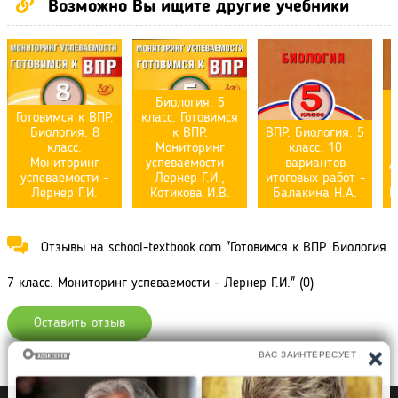
Возможно Вы ищите другие учебники
Биология. 5
Готовимся к ВПР.
класс. Готовимся
Биология. 8
к ВПР.
ВПР. Биология. 5
класс.
Мониторинг
класс. 10
Мониторинг
успеваемости -
вариантов
д
успеваемости -
Лернер Г.И.,
итоговых работ -
Лернер Г.И.
Котикова И.В.
Балакина Н.А.
Н
Отзывы на school-textbook.com "Готовимся к ВПР. Биология.
7 класс. Мониторинг успеваемости - Лернер Г.И." (0)
Оставить отзыв