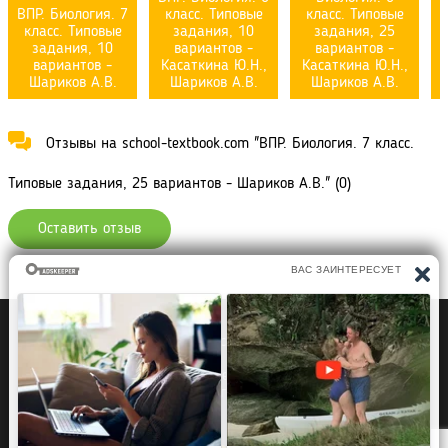
ВПР. Биология. 7
класс. Типовые
класс. Типовые
класс. Типовые
задания, 10
задания, 25
задания, 10
вариантов -
вариантов -
вариантов -
Касаткина Ю.Н.,
Касаткина Ю.Н.,
Шариков А.В.
Шариков А.В.
Шариков А.В.
Отзывы на school-textbook.com "ВПР. Биология. 7 класс.
Типовые задания, 25 вариантов - Шариков А.В." (0)
Оставить отзыв
Политика конфиденциальности
Правообладателям
Рефераты Дипломы Курсовые работы
Читать книги
Аудиокниги
Раскраски для детей
Загадки, Игры Головоломки