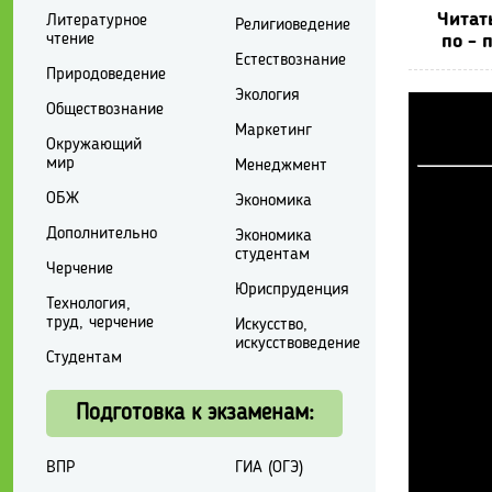
Читат
Литературное
Религиоведение
чтение
по - 
Естествознание
Природоведение
Экология
Обществознание
Маркетинг
Окружающий
мир
Менеджмент
ОБЖ
Экономика
Дополнительно
Экономика
студентам
Черчение
Юриспруденция
Технология,
труд, черчение
Искусство,
искусствоведение
Студентам
Подготовка к экзаменам:
ВПР
ГИА (ОГЭ)