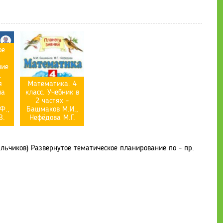
ое
4
чие
.
я
Математика. 4
ла
класс. Учебник в
2 частях -
Ф.,
Башмаков М.И.,
В.
Нефёдова М.Г.
альчиков) Развернутое тематическое планирование по - пр.