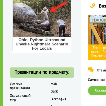
Воз
Технолог
класс - П
Симоненк
Отзывы
Презентации по предмету:
Симоненко В
Детские
МХК
презентации
Остави
ОБЖ
Окружающий
География
мир