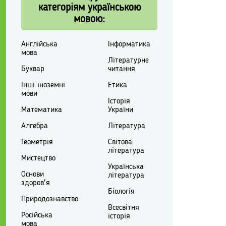
категоріям українською
мовою:
Англійська
Інформатика
мова
Літературне
Буквар
читання
Інші іноземні
Етика
мови
Історія
Математика
України
Алгебра
Література
Геометрія
Світова
література
Мистецтво
Українська
Основи
література
здоров'я
Біологія
Природознавство
Всесвітня
Російська
історія
мова