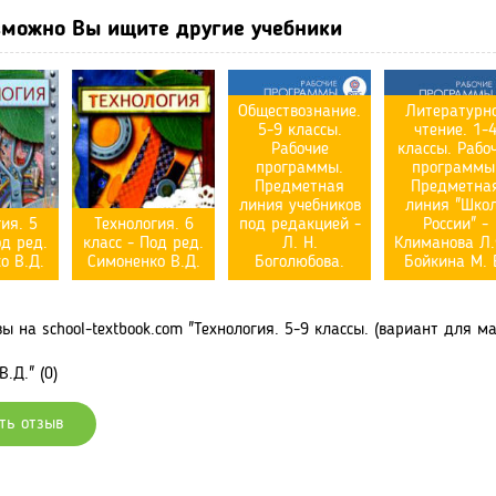
можно Вы ищите другие учебники
Обществознание.
Литературн
5-9 классы.
чтение. 1-
Рабочие
классы. Рабо
программы.
программы
Предметная
Предметна
линия учебников
линия "Шко
ия. 5
Технология. 6
под редакцией -
России" -
од ред.
класс - Под ред.
Л. Н.
Климанова Л.
о В.Д.
Симоненко В.Д.
Боголюбова.
Бойкина М. 
 на school-textbook.com "Технология. 5-9 классы. (вариант для м
.Д." (0)
ть отзыв