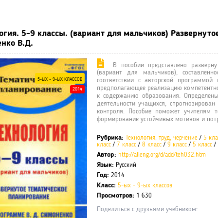
ные учебники / Презентации по предметам
»
Технология, труд, чер
огия. 5-9 классы. (вариант для мальчиков) Развернуто
нко В.Д.
В пособии представлено развернут
(вариант для мальчиков), составлен
5-ЫХ - 9-ЫХ КЛАССОВ
соответствии с авторской программой 
предполагающее реализацию компетентнос
2014
к содержанию образования. Определены
деятельности учащихся, спрогнозирован
контроля. Пособие поможет учителям т
формирование устойчивых мотивов и пот
Рубрика:
Технология, труд, черчение
/
5 кла
класс
/
7 класс
/
8 класс
/
9 класс
/
5 класс
/
Автор:
http://alleng.org/d/add/teh032.htm
Язык:
Русский
Год:
2014
Класс:
5-ых - 9-ых классов
Просмотров:
1 630
Поделиться с друзьями учебником: