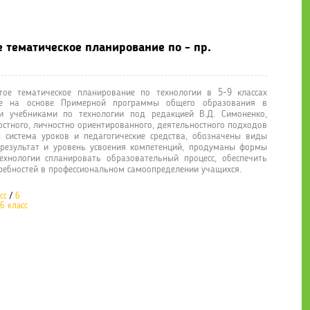
чение
» Технология. 5-9 классы. (вариант для мальчиков) Разверну
е тематическое планирование по - пр.
ое тематическое планирование по технологии в 5-9 классах
ное на основе Примерной программы общего образования в
и учебниками по технологии под редакцией В.Д. Симоненко,
тного, личностно ориентированного, деятельностного подходов
 система уроков и педагогические средства, обозначены виды
 результат и уровень усвоения компетенций, продуманы формы
ехнологии спланировать образовательный процесс, обеспечить
ребностей в профессиональном самоопределении учащихся.
сс
/
6
6 класс