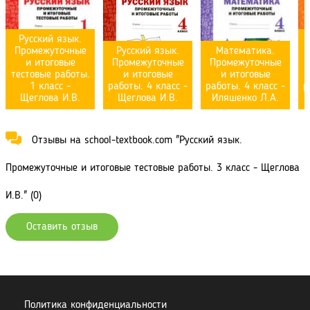
Русский язык.
Промежуточные
Русский язык.
Математика.
и итоговые
Промежуточные
Промежуточные
тестовые работы.
и итоговые
и итоговые
1 класс -
работы. 4 класс -
работы. 4 класс -
р
Щеглова И.В.
Щеглова И.В.
Иляшенко Л.А.
Отзывы на school-textbook.com "Русский язык.
Промежуточные и итоговые тестовые работы. 3 класс - Щеглова
И.В." (0)
Оставить отзыв
Политика конфиденциальности