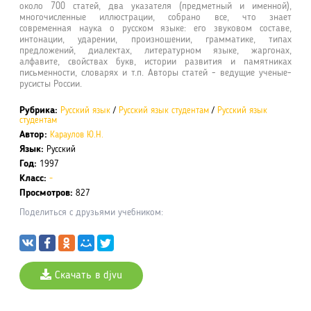
около 700 статей, два указателя (предметный и именной),
многочисленные иллюстрации, собрано все, что знает
современная наука о русском языке: его звуковом составе,
интонации, ударении, произношении, грамматике, типах
предложений, диалектах, литературном языке, жаргонах,
алфавите, свойствах букв, истории развития и памятниках
письменности, словарях и т.п. Авторы статей - ведущие ученые-
русисты России.
Рубрика:
Русский язык
/
Русский язык студентам
/
Русский язык
студентам
Автор:
Караулов Ю.Н.
Язык:
Русский
Год:
1997
Класс:
-
Просмотров:
827
Поделиться с друзьями учебником:
Скачать в djvu