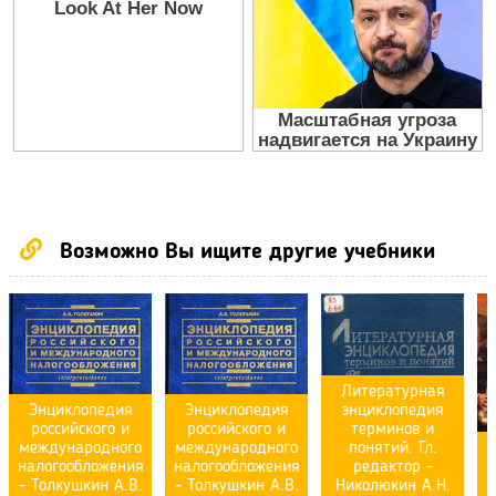
Возможно Вы ищите другие учебники
Литературная
Энциклопедия
Энциклопедия
энциклопедия
российского и
российского и
терминов и
международного
международного
понятий. Гл.
налогообложения
налогообложения
редактор -
- Толкушкин А.В.
- Толкушкин А.В.
Николюкин А.Н.