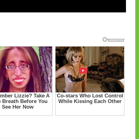
и на CdnPdf