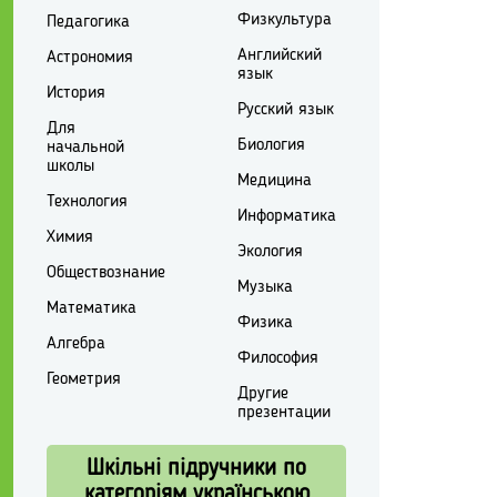
Физкультура
Педагогика
Английский
Астрономия
язык
История
Русский язык
Для
Биология
начальной
школы
Медицина
Технология
Информатика
Химия
Экология
Обществознание
Музыка
Математика
Физика
Алгебра
Философия
Геометрия
Другие
презентации
Шкільні підручники по
категоріям українською