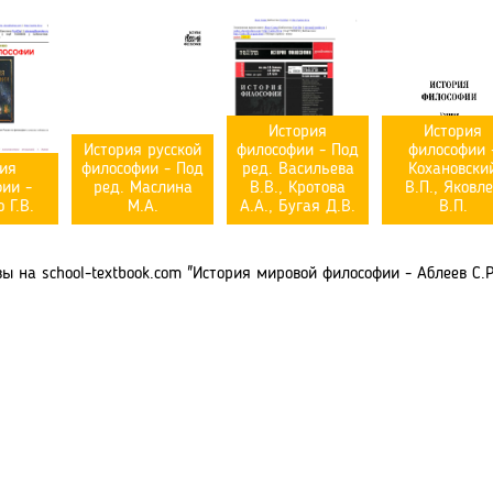
История
История
История русской
философии - Под
философии 
ия
философии - Под
ред. Васильева
Кохановски
ии -
ред. Маслина
В.В., Кротова
В.П., Яковл
 Г.В.
М.А.
А.А., Бугая Д.В.
В.П.
 на school-textbook.com "История мировой философии - Аблеев С.Р.