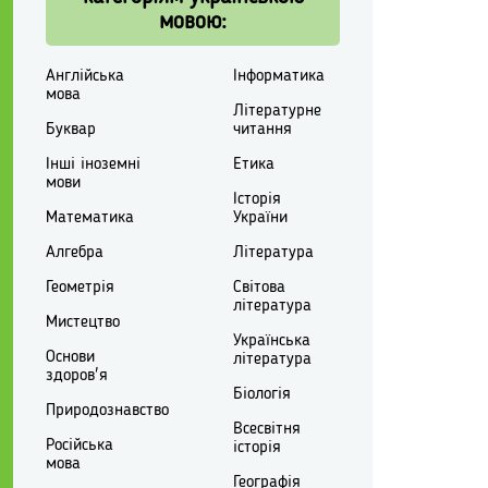
мовою:
Англійська
Інформатика
мова
Літературне
Буквар
читання
Інші іноземні
Етика
мови
Історія
Математика
України
Алгебра
Література
Геометрія
Світова
література
Мистецтво
Українська
Основи
література
здоров'я
Біологія
Природознавство
Всесвітня
Російська
історія
мова
Географія