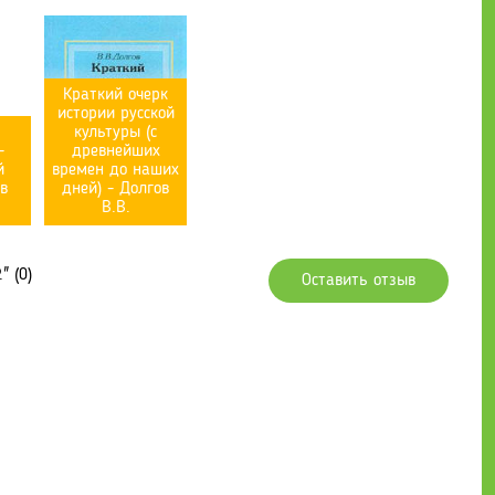
Краткий очерк
истории русской
культуры (с
-
древнейших
й
времен до наших
ев
дней) - Долгов
В.В.
" (0)
Оставить отзыв