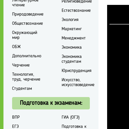
Литературное
Религиоведение
чтение
Естествознание
Природоведение
Экология
Обществознание
Маркетинг
Окружающий
мир
Менеджмент
ОБЖ
Экономика
Дополнительно
Экономика
студентам
Черчение
Юриспруденция
Технология,
труд, черчение
Искусство,
искусствоведение
Студентам
Подготовка к экзаменам:
ВПР
ГИА (ОГЭ)
ЕГЭ
Подготовка к