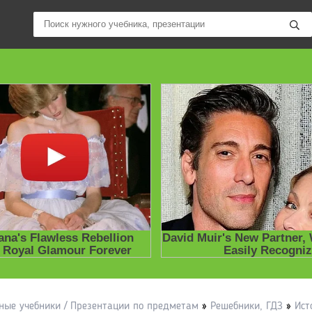
ные учебники / Презентации по предметам
»
Решебники, ГДЗ
»
Ист