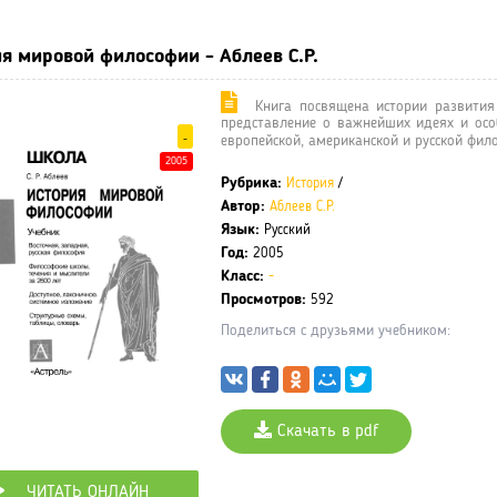
я мировой философии - Аблеев С.Р.
Книга посвящена истории развития 
представление о важнейших идеях и особе
-
европейской, американской и русской фил
2005
Рубрика:
История
/
Автор:
Аблеев С.Р.
Язык:
Русский
Год:
2005
Класс:
-
Просмотров:
592
Поделиться с друзьями учебником:
Скачать в pdf
ЧИТАТЬ ОНЛАЙН