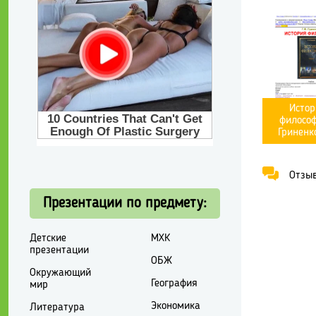
Истор
философ
Гриненко
Отзывы
Презентации по предмету:
Детские
МХК
презентации
ОБЖ
Окружающий
География
мир
Экономика
Литература