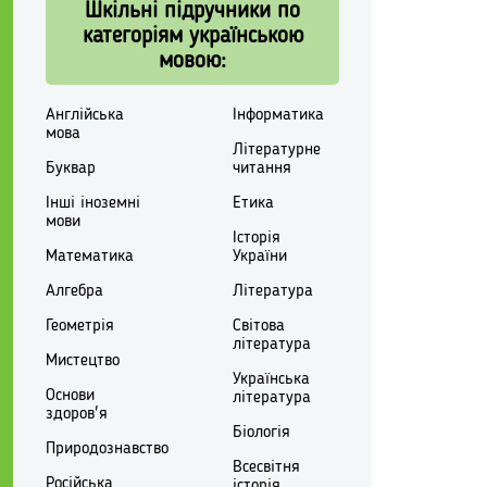
Шкільні підручники по
категоріям українською
мовою:
Англійська
Інформатика
мова
Літературне
Буквар
читання
Інші іноземні
Етика
мови
Історія
Математика
України
Алгебра
Література
Геометрія
Світова
література
Мистецтво
Українська
Основи
література
здоров'я
Біологія
Природознавство
Всесвітня
Російська
історія