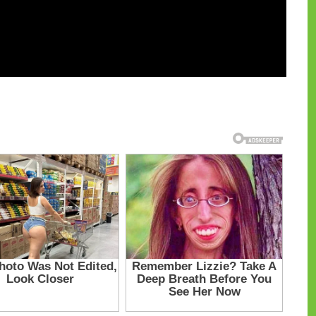
и на CdnPdf