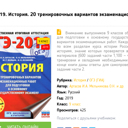
19. История. 20 тренировочных вариантов экзаменацио
Вниманию выпускников 9 классов об
для подготовки к основному государст
9 КЛАСС
вариантов экзаменационных работ. Кажд
по всем разделам курса истории Росси
2019
история», знание которых проверяется
материалов (600 заданий части 1,100 — 
тренировки и овладения необходимыми
конце книги даны ответы для самопрове
задание части 2.
Рубрика:
История
/
ОГЭ (ГИА)
Автор:
Артасов И.А.
Мельникова О.Н. и др.
Язык:
Русский
Год:
2019
Класс:
9 класс
Просмотров:
425
Поделиться с друзьями учебником:
ЧИТАТЬ ОНЛАЙН