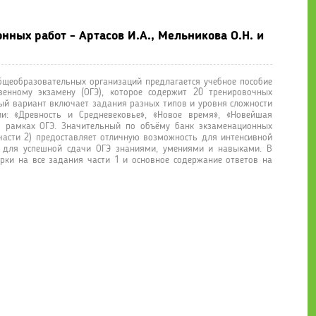
нных работ - Артасов И.А., Мельникова О.Н. и
щеобразовательных организаций предлагается учебное пособие
венному экзамену (ОГЭ), которое содержит 20 тренировочных
ый вариант включает задания разных типов и уровня сложности
и: «Древность и Средневековье», «Новое время», «Новейшая
 в рамках ОГЭ. Значительный по объёму банк экзаменационных
части 2) предоставляет отличную возможность для интенсивной
 для успешной сдачи ОГЭ знаниями, умениями и навыками. В
рки на все задания части 1 и основное содержание ответов на