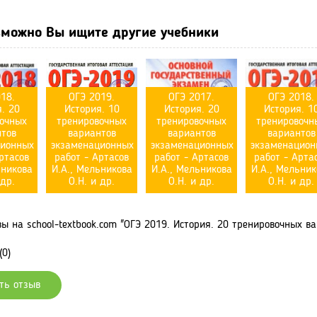
можно Вы ищите другие учебники
18.
ОГЭ 2019.
ОГЭ 2017.
ОГЭ 2018.
. 20
История. 10
История. 20
История. 1
очных
тренировочных
тренировочных
тренировочн
тов
вариантов
вариантов
вариантов
ционных
экзаменационных
экзаменационных
экзаменацион
ртасов
работ - Артасов
работ - Артасов
работ - Арта
ьникова
И.А., Мельникова
И.А., Мельникова
И.А., Мельник
 др.
О.Н. и др.
О.Н. и др.
О.Н. и др.
 на school-textbook.com "ОГЭ 2019. История. 20 тренировочных в
(0)
ть отзыв