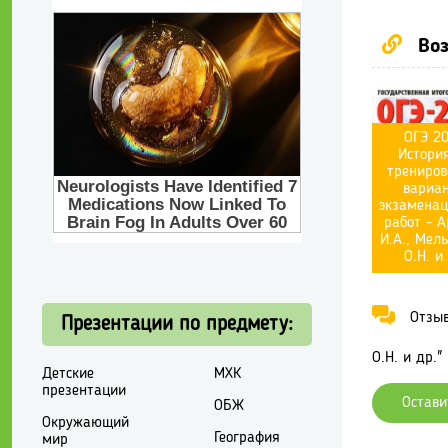
Воз
ОГЭ 20
История
трениров
вариан
экзамена
работ - А
И.А., Мел
О.Н. и
Отзывы
Презентации по предмету:
О.Н. и др." 
Детские
МХК
презентации
Остави
ОБЖ
Окружающий
География
мир