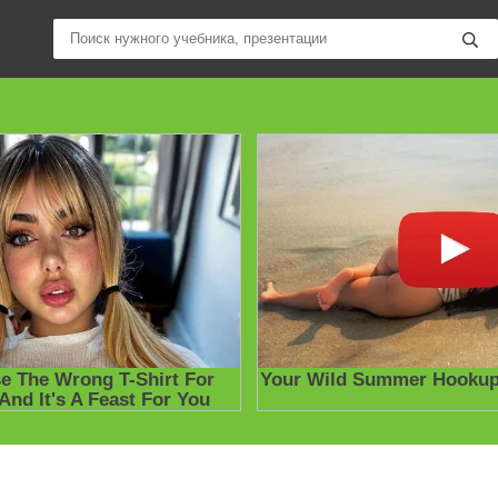
ные учебники / Презентации по предметам
»
Решебники, ГДЗ
»
Ист