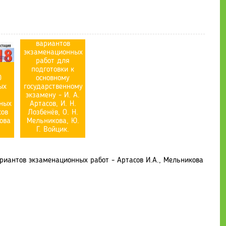
ОГЭ-2019.
История. 20
тренировочных
вариантов
экзаменационных
работ для
подготовки к
0
основному
ых
государственному
экзамену - И. А.
ных
Артасов, И. Н.
сов
Лозбенёв, О. Н.
ова
Мельникова, Ю.
Г. Войцик.
ариантов экзаменационных работ - Артасов И.А., Мельникова