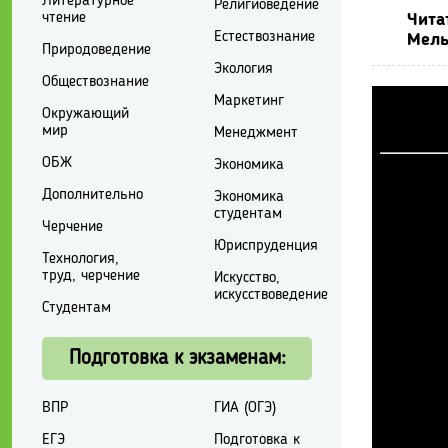
Литературное
Религиоведение
чтение
Чита
Естествознание
Мель
Природоведение
Экология
Обществознание
Маркетинг
Окружающий
мир
Менеджмент
ОБЖ
Экономика
Дополнительно
Экономика
студентам
Черчение
Юриспруденция
Технология,
труд, черчение
Искусство,
искусствоведение
Студентам
Подготовка к экзаменам:
ВПР
ГИА (ОГЭ)
ЕГЭ
Подготовка к