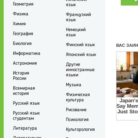
Геометрия
язык
Физика
Французкий
язык
Химия
Немецкий
География
язык
Биология
Финский язык
Информатика
Японский язык
Астрономия
Другие
инностранные
История
языки
России
Музыка
Всемирная
история
Физическая
культура
Русский язык
Рисование
Русский язык
студентам
Психология
Литература
Культорология