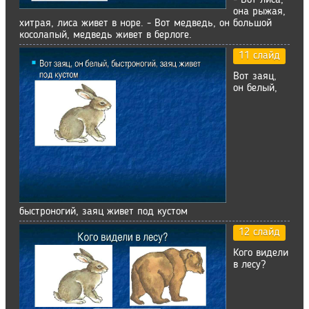
- Вот лиса,
она рыжая,
хитрая, лиса живет в норе. - Вот медведь, он большой
косолапый, медведь живет в берлоге.
11 слайд
Вот заяц,
он белый,
быстроногий, заяц живет под кустом
12 слайд
Кого видели
в лесу?