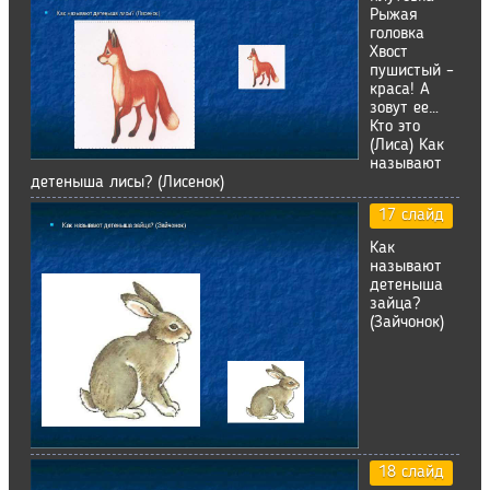
Рыжая
головка
Хвост
пушистый –
краса! А
зовут ее…
Кто это
(Лиса) Как
называют
детеныша лисы? (Лисенок)
17 слайд
Как
называют
детеныша
зайца?
(Зайчонок)
18 слайд