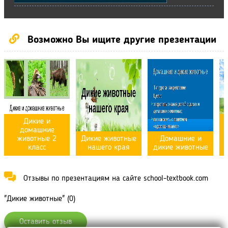
Возможно Вы ищите другие презентации
Дикие и
домашние
животные 2
Дикие животные
Домашние и
класс
нашего края
дикие животные
Отзывы по презентациям на сайте school-textbook.com
"Дикие животные" (0)
Оставить отзыв