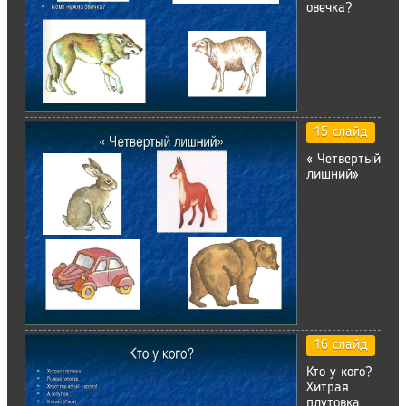
овечка?
15 слайд
« Четвертый
лишний»
16 слайд
Кто у кого?
Хитрая
плутовка