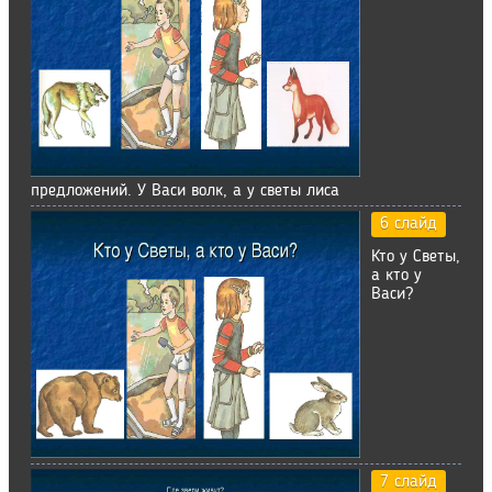
предложений. У Васи волк, а у светы лиса
6 слайд
Кто у Светы,
а кто у
Васи?
7 слайд