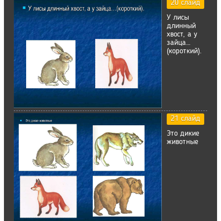
20 слайд
У лисы
длинный
хвост, а у
зайца…
(короткий).
21 слайд
Это дикие
животные