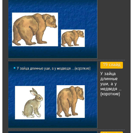
19 слайд
У зайца
длинные
уши, а у
медведя …
(короткие)