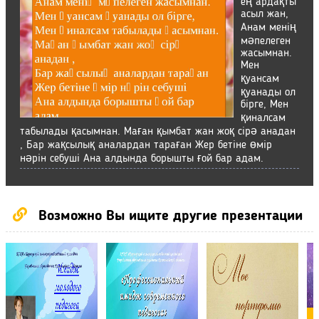
ең ардақты
асыл жан,
Анам менің
мәпелеген
жасымнан.
Мен
қуансам
қуанады ол
бірге, Мен
қиналсам
табылады қасымнан. Маған қымбат жан жоқ сірә анадан
, Бар жақсылық аналардан тараған Жер бетіне өмір
нәрін себуші Ана алдында борышты ғой бар адам.
Возможно Вы ищите другие презентации