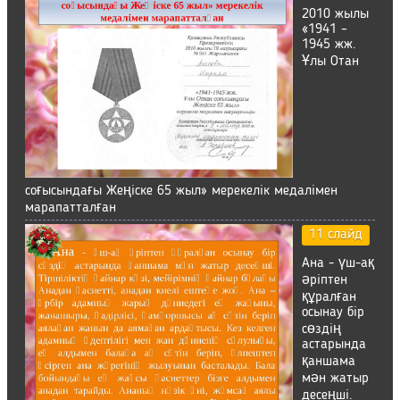
2010 жылы
«1941 –
1945 жж.
Ұлы Отан
соғысындағы Жеңіске 65 жыл» мерекелік медалімен
марапатталған
11 слайд
Ана - үш-ақ
әріптен
құралған
осынау бір
сөздің
астарында
қаншама
мән жатыр
десеңші.