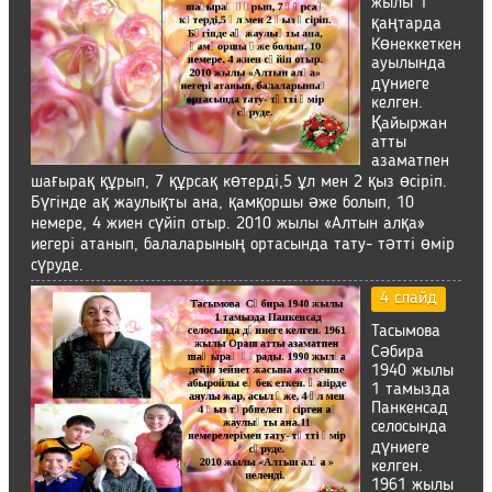
жылы 1
қаңтарда
Көнеккеткен
ауылында
дүниеге
келген.
Қайыржан
атты
азаматпен
шағырақ құрып, 7 құрсақ көтерді,5 ұл мен 2 қыз өсіріп.
Бүгінде ақ жаулықты ана, қамқоршы әже болып, 10
немере, 4 жиен сүйіп отыр. 2010 жылы «Алтын алқа»
иегері атанып, балаларының ортасында тату- тәтті өмір
сүруде.
4 слайд
Тасымова
Сәбира
1940 жылы
1 тамызда
Панкенсад
селосында
дүниеге
келген.
1961 жылы