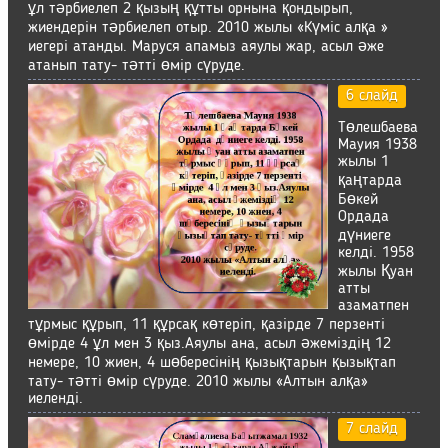
ұл тәрбиелеп 2 қызың құтты орнына қондырып,
жиендерін тәрбиелеп отыр. 2010 жылы «Күміс алқа »
иегері атанды. Маруся апамыз аяулы жар, асыл әже
атанып тату- тәтті өмір сүруде.
6 слайд
Төлешбаева
Мауия 1938
жылы 1
қаңтарда
Бөкей
Ордада
дүниеге
келді. 1958
жылы Қуан
атты
азаматпен
тұрмыс құрып, 11 құрсақ көтеріп, қазірде 7 перзенті
өмірде 4 ұл мен 3 қыз.Аяулы ана, асыл әжеміздің 12
немере, 10 жиен, 4 шөбересінің қызықтарын қызықтап
тату- тәтті өмір сүруде. 2010 жылы «Алтын алқа»
иеленді.
7 слайд