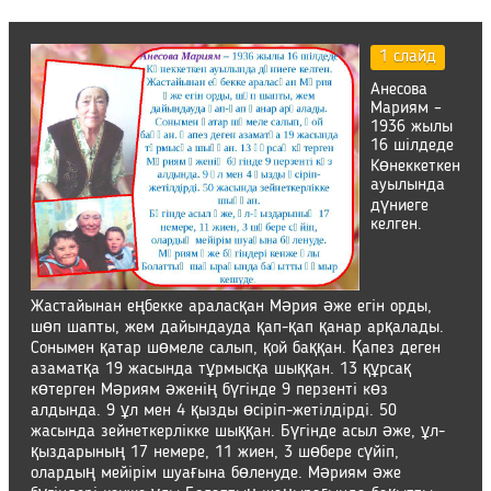
1 слайд
Анесова
Мариям –
1936 жылы
16 шілдеде
Көнеккеткен
ауылында
дүниеге
келген.
Жастайынан еңбекке араласқан Мәрия әже егін орды,
шөп шапты, жем дайындауда қап-қап қанар арқалады.
Сонымен қатар шөмеле салып, қой баққан. Қапез деген
азаматқа 19 жасында тұрмысқа шыққан. 13 құрсақ
көтерген Мәриям әженің бүгінде 9 перзенті көз
алдында. 9 ұл мен 4 қызды өсіріп-жетілдірді. 50
жасында зейнеткерлікке шыққан. Бүгінде асыл әже, ұл-
қыздарының 17 немере, 11 жиен, 3 шөбере сүйіп,
олардың мейірім шуағына бөленуде. Мәриям әже