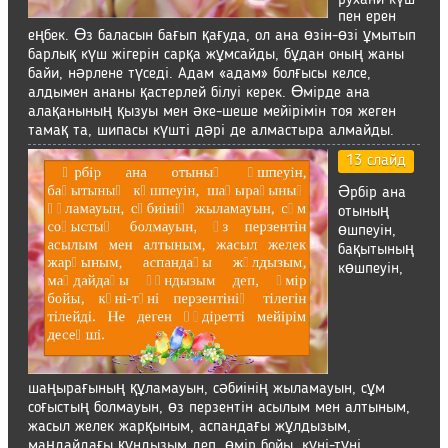
рухани күш
пен ерен
еңбек. Өз баласын бағып қағуда, ол ана өзін-өзі ұмытып
барлық күш жігерін сарқа жұмсайды, бұдан оның жаны
байи, нәрлене түседі. Адам «адам» болғысы келсе,
алдымен ананы қастерлей білуі керек. Өмірде ана
алақанының қызуы мен әке-шеше мейірімін тоя жеген
тамақ та, шипасы күшті дәрі де алмастыра алмайды.
13 слайд
Әрбір ана
отының
өшпеуін,
бақытының
көшпеуін,
шаңырағының құламауын, сәбиінің жыламауын, сұм
соғыстың болмауын, өз перзентін асылым мен алтыным,
жасыл желек жарқыным, аспандағы жұлдызым,
маңдайдағы құндызым деп, өмір бойы, күні-түні