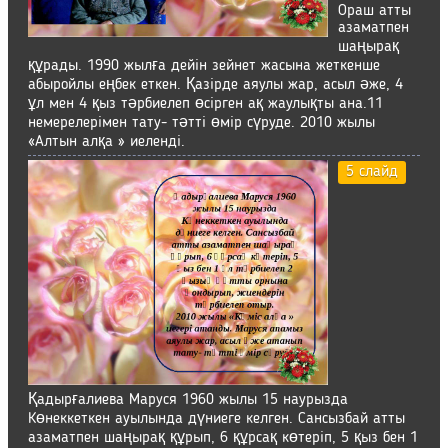
Ораш атты
азаматпен
шаңырақ
құрады. 1990 жылға дейін зейнет жасына жеткенше
абыройлы еңбек еткен. Қазірде аяулы жар, асыл әже, 4
ұл мен 4 қыз тәрбиелеп өсірген ақ жаулықты ана.11
немерелерімен тату- тәтті өмір сүруде. 2010 жылы
«Алтын алқа » иеленді.
5 слайд
Қадырғалиева Маруся 1960 жылы 15 наурызда
Көнеккеткен ауылында дүниеге келген. Сансызбай атты
азаматпен шаңырақ құрып, 6 құрсақ көтеріп, 5 қыз бен 1