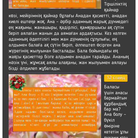
Тіршіліктің
қайнар
көзі, мейірімнің қайнар бұлағы Анадан қасиетті, анадан
киелі ештеңе жоқ. Ана – әрбір адамның жарық дүниедегі
ең жақыны, жанашыры, қадірлісі, қамқоршысы ақ сүтін
беріп аялаған жанын да аямаған ардақтысы. Кез келген
адамның әдептілігі мен жан дүниенің сұлулығы, ең
алдымен балаға ақ сүтін беріп, әлпештеп өсірген ана
жүрегінің жылуынан басталады. Бала бойындағы ең
жақсы қасиеттер бізге алдымен анадан тарайды. Ананың
нәзік үні, жұмсақ аялы алақаны, жан жылуымен аялауы
бізді әлдилеп жұбатады.
12 слайд
Баласы
үшін анасы
бармайтын
құрбандық
бар ма?
Ана болу –
бүкіл
өміріне
кететін ұлы