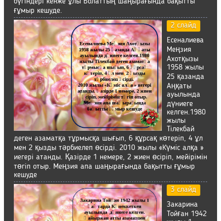
бүгіндері кенже ұлы Болаттың шаңырағында бақытты
ғұмыр кешуде.
2 слайд
Есеналиева
Меңзия
Ахотқызы
1958 жылы
25 қазанда
Аңқаты
ауылында
дүниеге
келген.1980
жылы
Тілекбай
деген азаматқа тұрмысқа шығып, 6 құрсақ көтеріп, 4 ұл
мен 2 қызды тәрбиелеп өсірді. 2010 жылы «Күміс алқа »
иегері атанды. Қазірде 1 немере, 2 жиен өсіріп, мейірімін
төгіп отыр. Меңзия апа шаңырағында бақытты ғұмыр
кешуде
3 слайд
Закарина
Тойған 1942