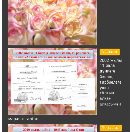
9 слайд
2002 жылы
11 бала
дүниеге
әкеліп,
тәрбиелегеі
үшін
«Алтын
алқа»
алқасымен
марапатталған
10 слайд