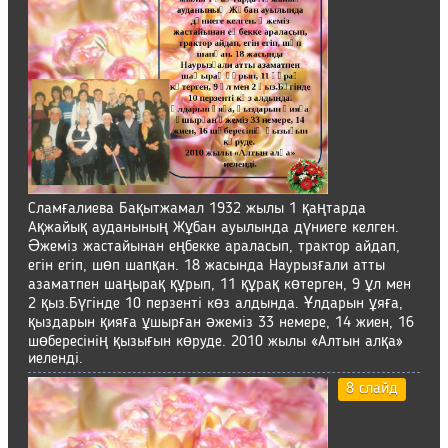
Сламғалиева Бақытжамал 1932 жылы 1 қаңтарда
Ақжайық ауданының Жұбан ауылында дүниеге келген.
Әжеміз жастайынан еңбекке араласып, трактор айдап,
егін егіп, шөп шапқан. 18 жасында Наурызғали атты
азаматпен шаңырақ құрып, 11 құрақ көтерген, 9 ұл мен
2 қыз.Бүгінде 10 перзенті көз алдында. Ұлдарын ұяға,
қыздарын қияға ұшырған әжеміз 33 немере, 14 жиен, 16
шөбересінің қызығын көруде. 2010 жылы «Алтын алқа»
иеленді.
8 слайд