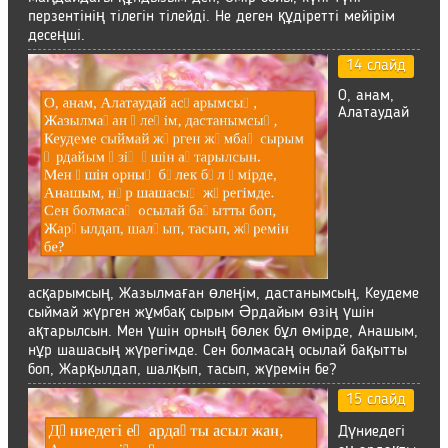
перзентінің тілегін тілейді. Не деген құдіретті мейірім
десеңші.
14 слайд
О, анам,
Алатаудай
асқарымсың, Жазылмаған өлеңім, дастанымсың, Кеудеме
сыймай жүрген жұмбақ сырым Әрдайым өзің үшін
ақтарылсын. Мен үшін орның бөлек бұл өмірде, Анашым,
нұр шашасың жүрегімде. Сен болмасаң осылай бақытты
боп, Жарқылдап, шалқып, тасып, жүремін бе?
15 слайд
Дүниедегі