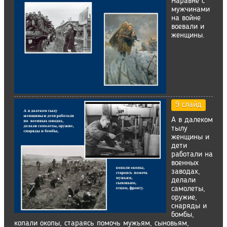
Наравне с
мужчинами
на войне
воевали и
женщины.
9 слайд
А в далеком
тылу
женщины и
дети
работали на
военных
заводах,
делали
самолеты,
оружие,
снаряды и
бомбы,
копали окопы, стараясь помочь мужьям, сыновьям,