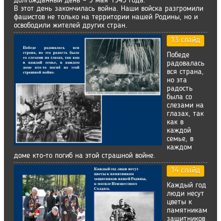
долгожданный день – 9 мая 1945 года.
В этот день закончилась война. Наши войска разгромили
фашистов не только на территории нашей Родины, но и
освободили жителей других стран.
13 слайд
Победе
радовалась
вся страна,
но эта
радость
была со
слезами на
глазах, так
как в
каждой
семье, в
каждом
доме кто-то погиб на этой страшной войне.
14 слайд
Каждый год
люди несут
цветы к
памятникам
защитников