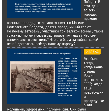
Победы. В
этот день
во всех
городах
проходят
военные парады, возлагаются цветы к Могиле
Неизвестного Солдата, дается праздничный салют.
Но почему ветераны, участники той великой войны , такие
грустные, почему слезы застилают им глаза? Что они
вспоминают в этот день? Что это была за война, какой
ценой досталась победа нашему народу?
3 слайд
Это было
тогда,
когда наша
страна
Россия
называлась
СССР, когда
ваши
прабабушки
и
прадедушки
были
молодыми, здоровыми, полными сил. Они были