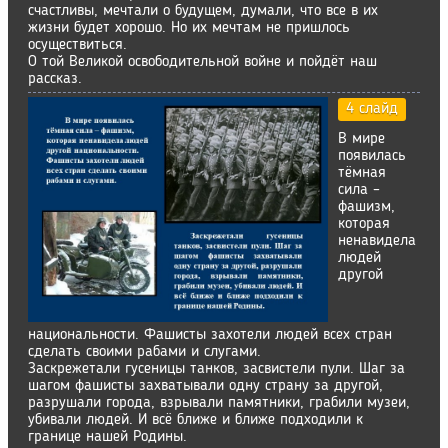
счастливы, мечтали о будущем, думали, что все в их
жизни будет хорошо. Но их мечтам не пришлось
осуществиться.
О той Великой освободительной войне и пойдёт наш
рассказ.
4 слайд
В мире
появилась
тёмная
сила –
фашизм,
которая
ненавидела
людей
другой
национальности. Фашисты захотели людей всех стран
сделать своими рабами и слугами.
Заскрежетали гусеницы танков, засвистели пули. Шаг за
шагом фашисты захватывали одну страну за другой,
разрушали города, взрывали памятники, грабили музеи,
убивали людей. И всё ближе и ближе подходили к
границе нашей Родины.