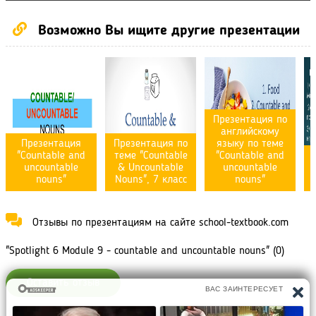
Возможно Вы ищите другие презентации
Презентация по
английскому
Презентация
Презентация по
языку по темe
"Countable and
теме "Countable
"Countable and
uncountable
& Uncountable
uncountable
nouns"
Nouns", 7 класс
nouns"
Отзывы по презентациям на сайте school-textbook.com
"Spotlight 6 Module 9 - countable and uncountable nouns" (0)
Оставить отзыв