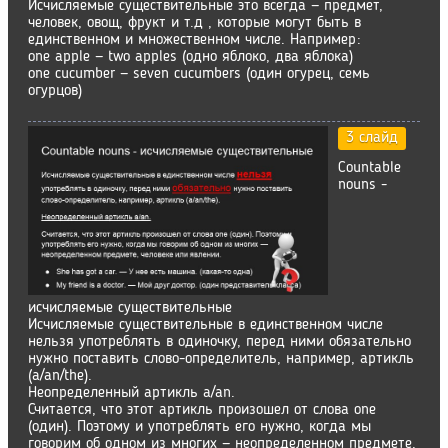
Исчисляемые существительные это всегда — предмет,
человек, овощ, фрукт и т.д , которые могут быть в
единственном и множественном числе. Например:
one apple — two apples (одно яблоко, два яблока)
one cucumber — seven cucumbers (один огурец, семь
огурцов)
3 слайд
Countable
nouns -
исчисляемые существительные
Исчисляемые существительные в единственном числе
нельзя употреблять в одиночку, перед ними обязательно
нужно поставить слово-определитель, например, артикль
(a/an/the).
Неопределенный артикль a/an.
Считается, что этот артикль произошел от слова one
(один). Поэтому и употреблять его нужно, когда мы
говорим об одном из многих — неопределенном предмете,