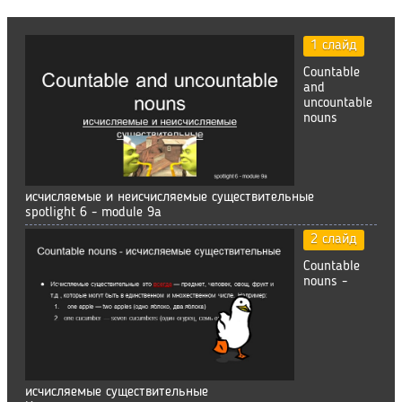
1 слайд
Countable
and
uncountable
nouns
исчисляемые и неисчисляемые существительные
spotlight 6 - module 9a
2 слайд
Countable
nouns -
исчисляемые существительные