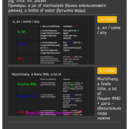
jug, slice, tin, packet.
Примеры: a jar of marmalade (банка апельсинового
джема), a bottle of water (бутылка воды)
5 слайд
a, an / some
/ any
6 слайд
Much/many,
a few/a
little, a lot
of….
Пишем ФИО
+ дата -
обязательно
сюда
нажми