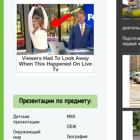
деятель
Подгото
первой 
Презентации по предмету:
Детские
МХК
презентации
ОБЖ
Окружающий
География
мир