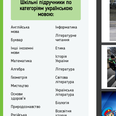
Шкільні підручники по
категоріям українською
мовою:
Англійська
Інформатика
мова
Літературне
Буквар
читання
Інші іноземні
Етика
мови
Історія
Математика
України
Алгебра
Література
Геометрія
Світова
література
Мистецтво
Українська
Основи
література
здоров'я
Біологія
Природознавство
Всесвітня
Російська
історія