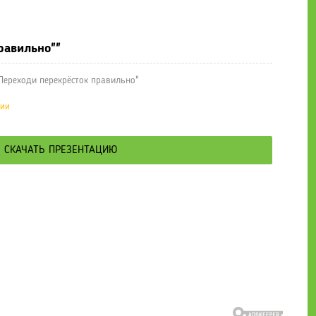
е презентации
» Презентация "Переходи перекрёсток правильно"
равильно""
Переходи перекрёсток правильно"
ции
СКАЧАТЬ ПРЕЗЕНТАЦИЮ