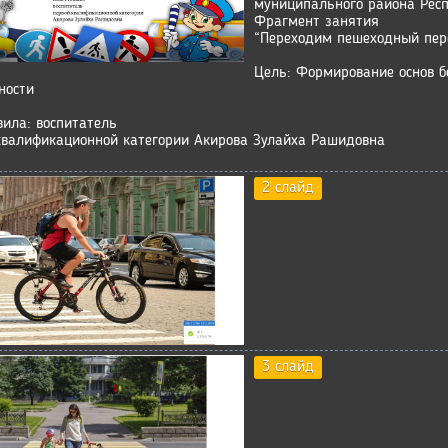
муниципального района Респ
Фрагмент занятия
“Переходим пешеходный пер
Цель: Формирование основ б
ности
вила: воспитатель
квалификационной категории Акирова Зулайха Рашидовна
2 слайд
3 слайд