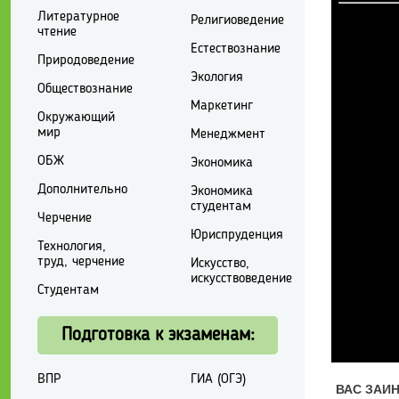
Литературное
Религиоведение
чтение
Естествознание
Природоведение
Экология
Обществознание
Маркетинг
Окружающий
мир
Менеджмент
ОБЖ
Экономика
Дополнительно
Экономика
студентам
Черчение
Юриспруденция
Технология,
труд, черчение
Искусство,
искусствоведение
Студентам
Подготовка к экзаменам:
ВПР
ГИА (ОГЭ)