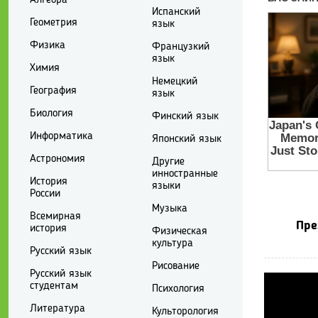
Испанский
Геометрия
язык
Физика
Французкий
язык
Химия
Немецкий
География
язык
Биология
Финский язык
Информатика
Японский язык
Астрономия
Другие
инностранные
История
языки
России
Музыка
Всемирная
Пре
история
Физическая
культура
Русский язык
Рисование
Русский язык
студентам
Психология
Литература
Культорология