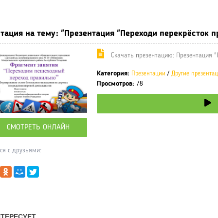
ные учебники / Презентации по предметам
»
Презентации
»
Други
тация на тему: "Презентация "Переходи перекрёсток п
Cкачать презентацию: Презентация "
Категория:
Презентации
/
Другие презента
Просмотров:
78
СМОТРЕТЬ ОНЛАЙН
ся с друзьями: