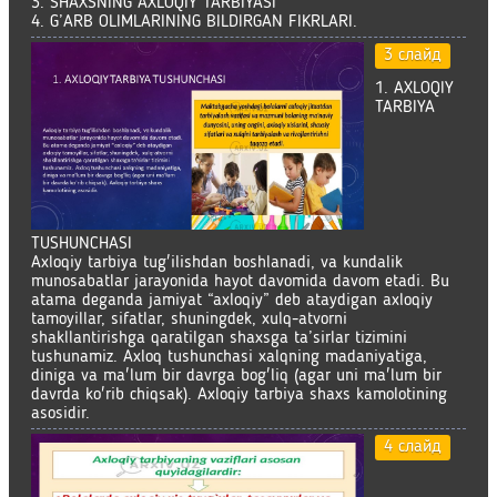
3. SHAXSNING AXLOQIY TARBIYASI
4. G’ARB OLIMLARINING BILDIRGAN FIKRLARI.
3 слайд
1. AXLOQIY
TARBIYA
TUSHUNCHASI
Axloqiy tarbiya tug'ilishdan boshlanadi, va kundalik
munosabatlar jarayonida hayot davomida davom etadi. Bu
atama deganda jamiyat “axloqiy” deb ataydigan axloqiy
tamoyillar, sifatlar, shuningdek, xulq-atvorni
shakllantirishga qaratilgan shaxsga ta’sirlar tizimini
tushunamiz. Axloq tushunchasi xalqning madaniyatiga,
diniga va ma'lum bir davrga bog'liq (agar uni ma'lum bir
davrda ko'rib chiqsak). Axloqiy tarbiya shaxs kamolotining
asosidir.
4 слайд