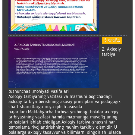
5 слайд
2. Axloqiy
tarbiya
tushunchasi,mohiyati vazifalari
Axloqiy tarbiyaning vazifasi va mazmuni bog‘chadagi
axloqiy tarbiya berishning asosiy prinsiplari va pedagogik
shart-sharoitlarga rioya qilish asosida
bajariladi.Maktabgacha tarbiya yoshidagi bolalar axloqiy
tarbiyasining vazifasi hamda mazmuniga muvofiq uning
prinsiplari ishlab chiqilgan.Axloqiy tarbiya-shaxsni har
tomonlama rivojlantirishning muhim tarkibiy qismidir. U
bolalarga axloqiy tasavvur va bilimlarni singdirish ,ularda