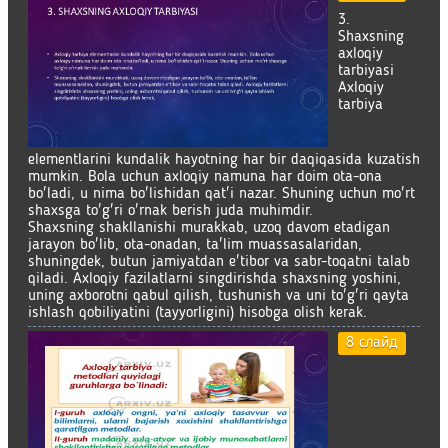
3.
Shaxsning
axloqiy
tarbiyasi
Axloqiy
tarbiya
elementlarini kundalik hayotning har bir daqiqasida kuzatish
mumkin. Bola uchun axloqiy namuna har doim ota-ona
bo'ladi, u nima bo'lishidan qat'i nazar. Shuning uchun mo'rt
shaxsga to'g'ri o'rnak berish juda muhimdir.
Shaxsning shakllanishi murakkab, uzoq davom etadigan
jarayon bo'lib, ota-onadan, ta'lim muassasalaridan,
shuningdek, butun jamiyatdan e'tibor va sabr-toqatni talab
qiladi. Axloqiy fazilatlarni singdirishda shaxsning yoshini,
uning axborotni qabul qilish, tushunish va uni to'g'ri qayta
ishlash qobiliyatini (tayyorligini) hisobga olish kerak.
8 слайд