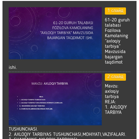
1 слайд
61-20 guruh
talabasi
Fozilova
Kamolaning
“axloqiy
tarbiya”
Mavzusida
bajargan
taqdimot
ishi.
2 слайд
Mavzu:
axloqiy
tarbiya
REJA:
1. AXLOQIY
TARBIYA
TUSHUNCHASI.
2. AXLOQIY TARBIYAS TUSHUNCHASI,MOHIYATI,VAZIFALARI.