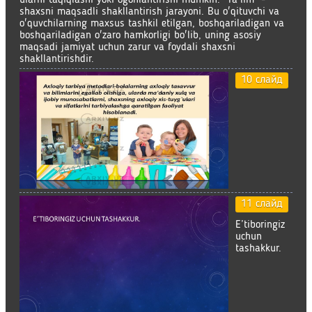
shaxsni maqsadli shakllantirish jarayoni. Bu o'qituvchi va
o'quvchilarning maxsus tashkil etilgan, boshqariladigan va
boshqariladigan o'zaro hamkorligi bo'lib, uning asosiy
maqsadi jamiyat uchun zarur va foydali shaxsni
shakllantirishdir.
10 слайд
11 слайд
E’tiboringiz
uchun
tashakkur.