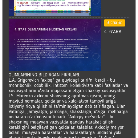
9 слайд
4. G’ARB
OLIMLARINING BILDIRGAN FIKRLARI.
L.A. Grigorovich "axloq" ga quyidagi ta'rifni berdi - bu
mehribonlik, odoblilik, intizom, kollektivizm kabi fazilatlar va
xususiyatlarni o'zida mujassam etgan shaxsiy xususiyatdir.
I.S. Marenko axloqni shaxsning ajralmas qismi, uning
mavjud normalar, qoidalar va xulq-atvor tamoyillariga
ixtiyoriy rioya qilishini ta'minlaydigan deb ta'riflagan. Ular
Vatanga, jamiyatga, jamoaga, shaxslarga, o‘ziga, mehnatga
nisbatan o‘z ifodasini topadi. "Axloqiy me'yorlar" - bu
shaxsning muayyan vaziyatda qanday harakat qilish
kerakligini belgilaydigan qoidalar, talablar. Axloqiy me'yor
bolani muayyan harakatlar va harakatlarga undashi yoki
ularni taqiqlashi yoki ogohlantirishi mumkin. "Ta'lim" -