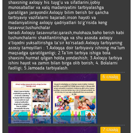
shaxsning axloqiy his tuyg‘u va sifatlarini,ijobiy
munosabatlar va xalq madaniyatini tarbiyalashga
qaratilgan jarayondir.Axloqiy bilim berish bir qancha
tarbiyaviy vazifalarni bajaradi,inson hayoti va
madaniyatining axloqiy qadriyatlari to‘g‘risida keng
tasavvur,tushunchalar
beradi.Axloqiy tasavvurlar,qarash,mulohaza,baho berish kabi
tushunchalarni shakllantirishga va shu asosda axloqiy
e‘tiqodni yuksaltirishga ta‘sir ko‘rsatadi.Axloqiy tarbiyaning
asosiy tamoyillari : 1.Axloqqa doir tarbiyaviy ishning ma‘lum
maqsadga qaratilganligi; 2.Ta‘lim tarbiya ishiga bola
shaxsini hurmat qilgan holda yondashish; 3.Axloqiy tarbiya
ishini hayot va zamin bilan birga olib borish; 4. Bolalarni
faolligi; 5.Jamoada tarbiyalash.
6 слайд
7 слайд