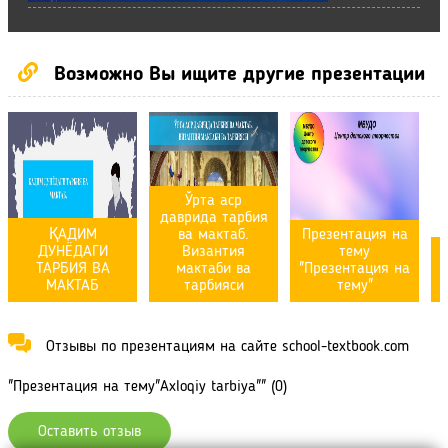
Возможно Вы ищите другие презентации
Ўрта аср
даврида тарбия
ҚАДИМ
ва мактаб.
Презентация на
ДУНЁДАГИ
Византия
тему
ТАРБИЯ ВА
мактаби ва
"Презентация на
л
МАКТАБ
тарбияси
тему"
Отзывы по презентациям на сайте school-textbook.com
"Презентация на тему"Axloqiy tarbiya"" (0)
Оставить отзыв