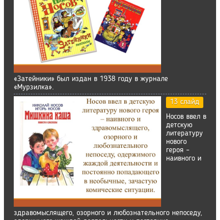
«Затейники» был издан в 1938 году в журнале
«Мурзилка».
13 слайд
Носов ввел в
детскую
литературу
нового
героя –
наивного и
здравомыслящего, озорного и любознательного непоседу,