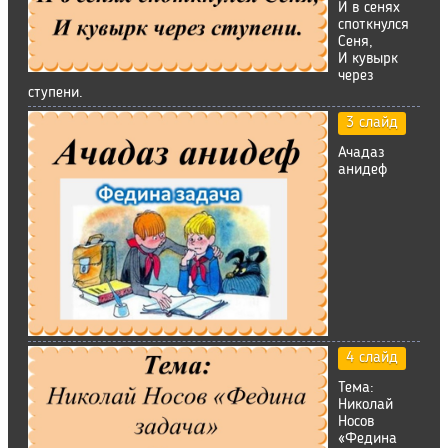
И в сенях
споткнулся
Сеня,
И кувырк
через
ступени.
3 слайд
Ачадаз
анидеф
4 слайд
Тема:
Николай
Носов
«Федина