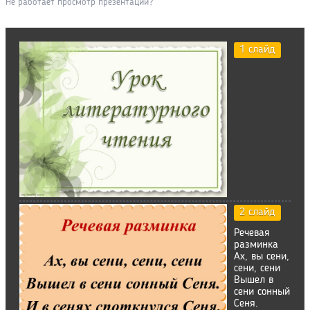
Не работает просмотр презентации?
1 слайд
2 слайд
Речевая
разминка
Ах, вы сени,
сени, сени
Вышел в
сени сонный
Сеня.