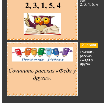
себя!
2, 3, 1, 5, 4
21 слайд
Сочинить
рассказ
«Федя у
друга».