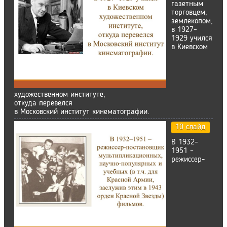
газетным
торговцем,
землекопом,
в 1927–
1929 учился
в Киевском
художественном институте,
откуда перевелся
в Московский институт кинематографии.
10 слайд
В 1932–
1951 –
режиссер-