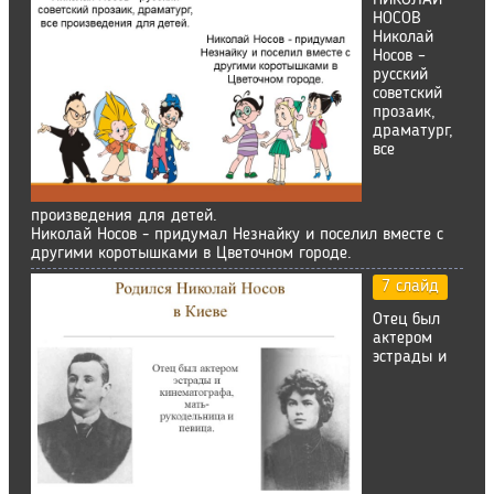
НИКОЛАЙ
НОСОВ
Николай
Носов –
русский
советский
прозаик,
драматург,
все
произведения для детей.
Николай Носов - придумал Незнайку и поселил вместе с
другими коротышками в Цветочном городе.
7 слайд
Отец был
актером
эстрады и