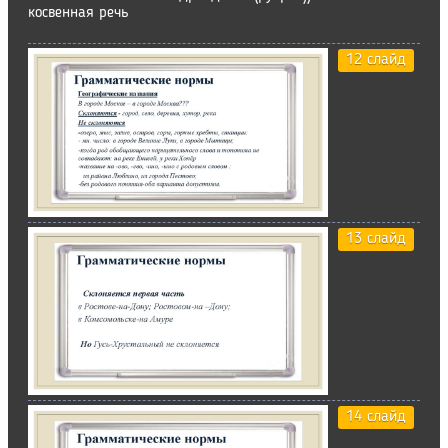
косвенная речь
12 слайд
13 слайд
14 слайд