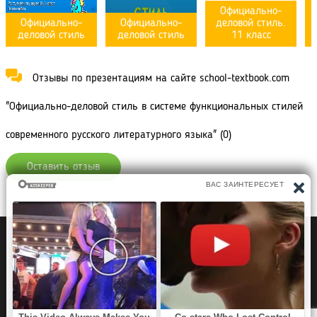
Официально-
Официально-
Официально-
деловой стиль.
деловой стиль
деловой стиль
11 класс
Отзывы по презентациям на сайте school-textbook.com
"Официально-деловой стиль в системе функциональных стилей
современного русского литературного языка" (0)
Оставить отзыв
Политика конфиденциальности
Правообладателям
Рефераты Дипломы Курсовые работы
Читать книги
Аудиокниги
Раскраски для детей
Загадки, Игры Головоломки