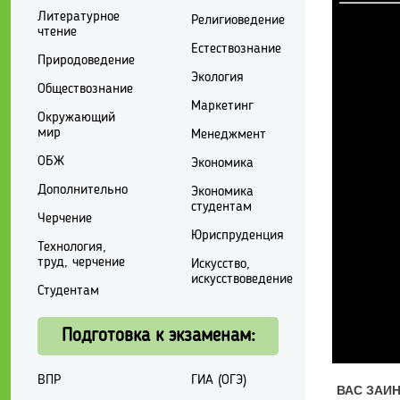
Литературное
Религиоведение
чтение
Естествознание
Природоведение
Экология
Обществознание
Маркетинг
Окружающий
мир
Менеджмент
ОБЖ
Экономика
Дополнительно
Экономика
студентам
Черчение
Юриспруденция
Технология,
труд, черчение
Искусство,
искусствоведение
Студентам
Подготовка к экзаменам:
ВПР
ГИА (ОГЭ)