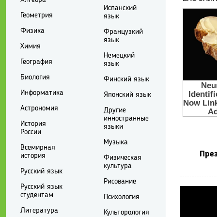
Испанский
Геометрия
язык
Физика
Французкий
язык
Химия
Немецкий
География
язык
Биология
Финский язык
Информатика
Японский язык
Астрономия
Другие
инностранные
История
языки
России
Музыка
Всемирная
През
история
Физическая
культура
Русский язык
Рисование
Русский язык
студентам
Психология
Литература
Культорология