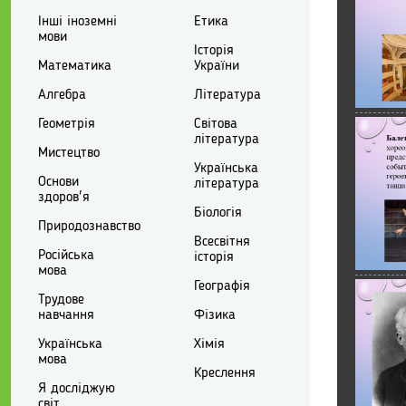
Інші іноземні
Етика
мови
Історія
Математика
України
Алгебра
Література
Геометрія
Світова
література
Мистецтво
Українська
Основи
література
здоров'я
Біологія
Природознавство
Всесвітня
Російська
історія
мова
Географія
Трудове
навчання
Фізика
Українська
Хімія
мова
Креслення
Я досліджую
світ