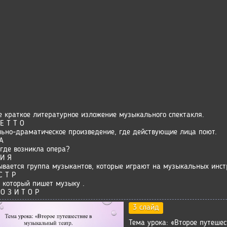
е краткое литературное изложение музыкального спектакля.
Е Т Т О
ьно-драматическое произведение, где действующие лица поют.
А
 где возникла опера?
 И Я
ывается группа музыкантов, которые играют на музыкальных инс
С Т Р
, который пишет музыку .
О З И Т О Р
3 слайд
Тема урока: «Второе путеше