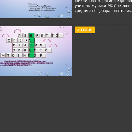
Михайлова Алевтина Юрьев
учитель музыки МОУ «Зелено
средняя общеобразовательн
2 слайд