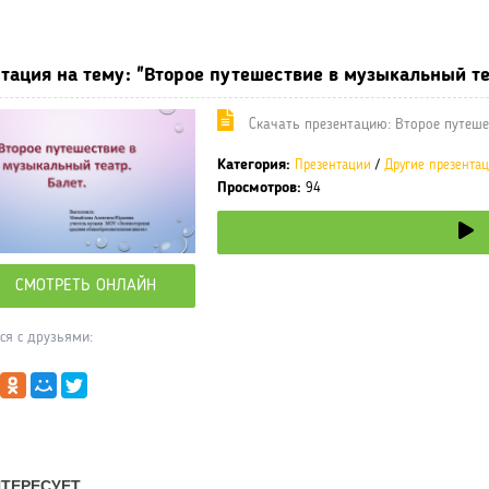
ные учебники / Презентации по предметам
»
Презентации
»
Други
тация на тему: "Второе путешествие в музыкальный теа
Cкачать презентацию: Второе путешес
Категория:
Презентации
/
Другие презента
Просмотров:
94
СМОТРЕТЬ ОНЛАЙН
ся с друзьями: