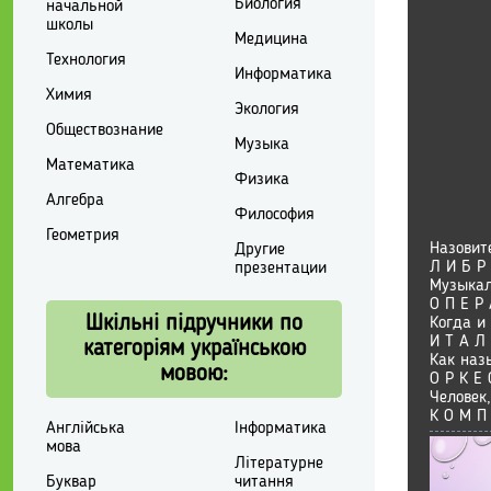
Биология
начальной
школы
Медицина
Технология
Информатика
Химия
Экология
Обществознание
Музыка
Математика
Физика
Алгебра
Философия
Геометрия
Назовит
Другие
Л И Б Р 
презентации
Музыкал
О П Е Р 
Шкільні підручники по
Когда и
И Т А Л
категоріям українською
Как наз
мовою:
О Р К Е 
Человек
К О М П 
Англійська
Інформатика
мова
Літературне
Буквар
читання