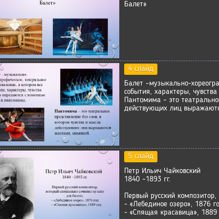
Балет»
4 слайд
Балет –музыкально-хореогра
события, характеры, чувств
Пантомима – это театральное
действующих лиц выражаютс
5 слайд
Петр Ильич Чайковский
1840 –1893 гг.
Первый русский композитор,
- «Лебединое озеро», 1876 г
- «Спящая красавица», 1889