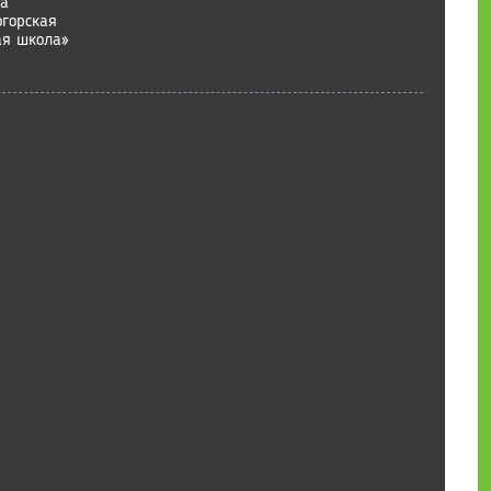
на
горская
ая школа»