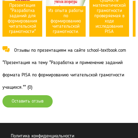
Сущность
Презентация
математической
"Разработка
Из опыта работы
грамотности
заданий для
по
проверяемая в
формирования
формированию
ходе
читательской
читательской
исследования
грамотности"
грамотности.
PISA
Отзывы по презентациям на сайте school-textbook.com
"Презентация на тему "Разработка и применение заданий
формата PISA по формированию читательской грамотности
учащихся."" (0)
Оставить отзыв
Политика конфиденциальности