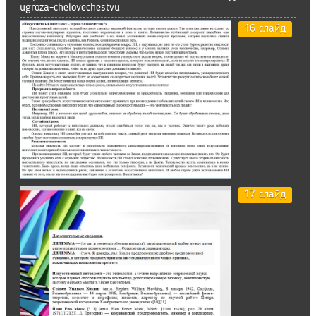
ugroza-chelovechestvu
16 слайд
17 слайд