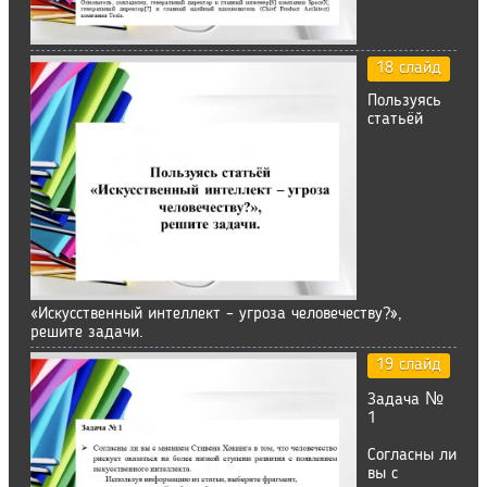
18 слайд
Пользуясь
статьёй
«Искусственный интеллект – угроза человечеству?»,
решите задачи.
19 слайд
Задача №
1
Согласны ли
вы с