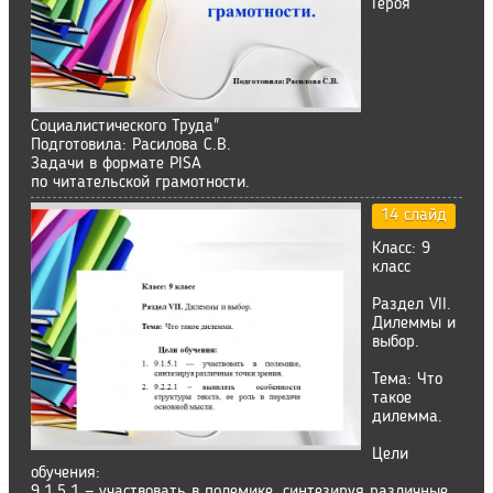
Героя
Социалистического Труда"
Подготовила: Расилова С.В.
Задачи в формате PISA
по читательской грамотности.
14 слайд
Класс: 9
класс
Раздел VII.
Дилеммы и
выбор.
Тема: Что
такое
дилемма.
Цели
обучения:
9.1.5.1 — участвовать в полемике, синтезируя различные