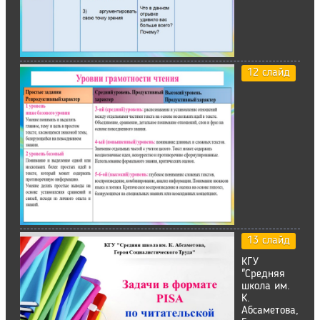
12 слайд
13 слайд
КГУ
"Средняя
школа им.
К.
Абсаметова,