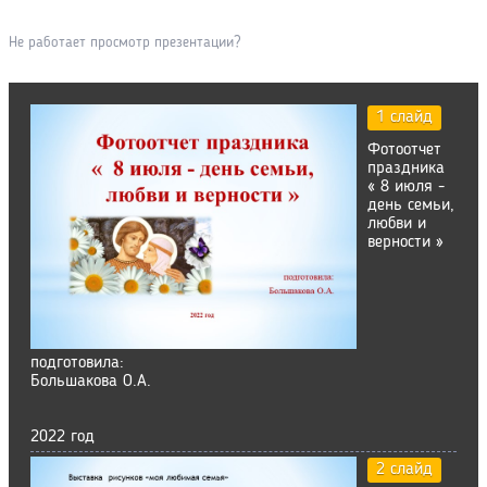
Не работает просмотр презентации?
1 слайд
Фотоотчет
праздника
« 8 июля -
день семьи,
любви и
верности »
подготовила:
Большакова О.А.
2022 год
2 слайд