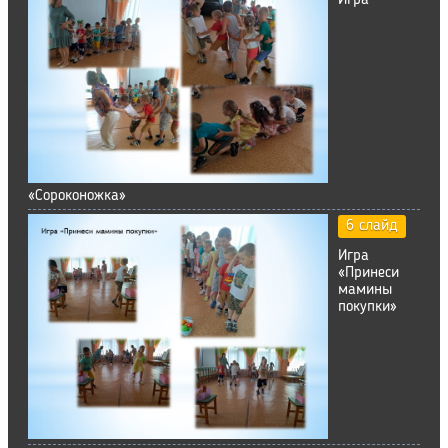
Игра
«Сороконожка»
6 слайд
Игра
«Принеси
мамины
покупки»