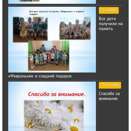
9 слайд
Все дети
получили на
память
«Февроньки» и сладкий подарок.
10 слайд
Спасибо за
внимание.