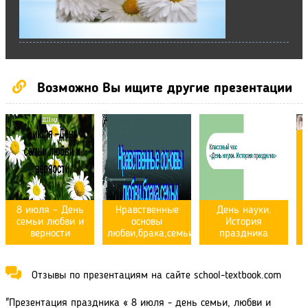
Возможно Вы ищите другие презентации
8 июля – День
Нравственные
День науки.
семьи любви и
основы
История
верности
любви,брака,семьи
праздника
Отзывы по презентациям на сайте school-textbook.com
"Презентация праздника « 8 июля - день семьи, любви и