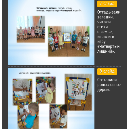
7 слайд
Отгадывали
загадки,
читали
стихи
о семье,
играли в
игру
«Четвертый
лишний».
8 слайд
Составили
родословное
дерево.