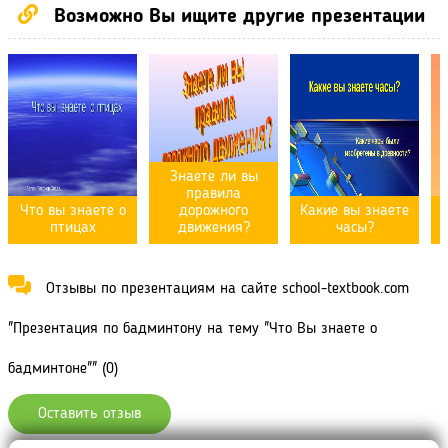
Возможно Вы ищите другие презентации
Знаете ли вы
правила
Что вы знаете о
дорожного
Какие вы знаете
В
птицах
движения?
часы?
Отзывы по презентациям на сайте school-textbook.com
"Презентация по бадминтону на тему "Что Вы знаете о
бадминтоне"" (0)
Оставить отзыв