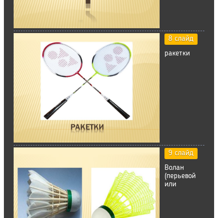
8 слайд
ракетки
9 слайд
Волан
(перьевой
или