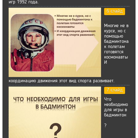
игр 1992 года.
6 слайд
Многие не в
курсе, но с
помощью
бадминтона
к полетам
готовятся
космонавты
И
координацию движения этот вид спорта развивает.
7 слайд
Что
необходимо
для игры в
бадминтон
?