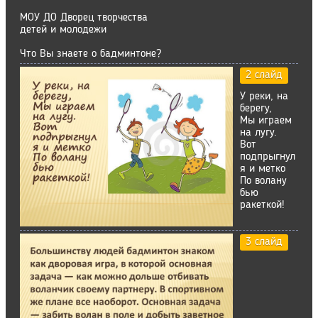
МОУ ДО Дворец творчества
детей и молодежи
Что Вы знаете о бадминтоне?
2 слайд
У реки, на
берегу,
Мы играем
на лугу.
Вот
подпрыгнул
я и метко
По волану
бью
ракеткой!
3 слайд