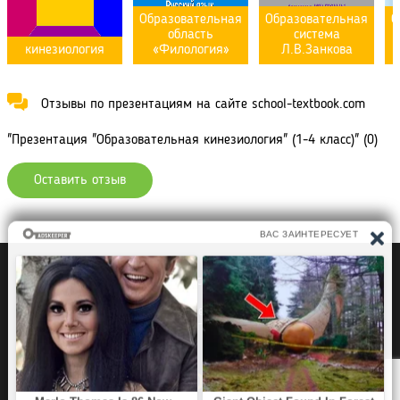
Образовательная
Образовательная
О
область
система
кинезиология
«Филология»
Л.В.Занкова
Отзывы по презентациям на сайте school-textbook.com
"Презентация "Образовательная кинезиология" (1-4 класс)" (0)
Оставить отзыв
Политика конфиденциальности
Правообладателям
Рефераты Дипломы Курсовые работы
Читать книги
Аудиокниги
Раскраски для детей
Загадки, Игры Головоломки
SCHOOL TEXTBOOK