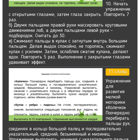
10. Начать
упражнение
с открытыми глазами, затем глаза закрыть. Повторить 7
раз.
б) Двумя пальцами правой руки массировать круговыми
движениями лоб, а двумя пальцами левой руки –
подбородок. Считать до 30.
в) Сжимают пальцы в кулак с загнутым внутрь большим
пальцем. Делая выдох спокойно, не торопясь, сжимают
кулак с усилием. Затем, ослабляя сжатие кулака, делают
вдох. Повторить 5 раз. Выполнение с закрытыми глазами
удваивает эффект.
11 слайд
Упражнения
для
развития
мелкой
моторики
«Колечко»
Поочередно
перебирать
пальцы рук,
соединяя в кольцо большой палец и последовательно
указательный, средний, безымянный и мизинец.
Упражнения выполнять, начиная с указательного пальца