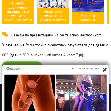
Оценка
достижения
планируемых
Мониторинг
результатов в
физических
Мы дети
начальной школе
качеств в школе
Галактики
Отзывы по презентациям на сайте school-textbook.com
"Презентация "Мониторинг личностных результатов для детей с
ОВЗ (дети с ЗПР) в начальной школе 4 класс"" (0)
Оставить отзыв
Политика конфиденциальности
Правообладателям
Рефераты Дипломы Курсовые работы
Читать книги
Аудиокниги